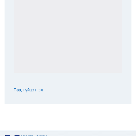
Төсөв, гүйцэтгэл