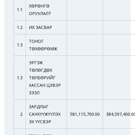
ХӨРӨНГӨ
1.1
ОРУУЛАЛТ
1.2
ИХ ЗАСВАР
ТОНОГ
1.3
ТӨХӨӨРӨМЖ
ЭРГЭЖ
ТӨЛӨГДӨХ
1.3
ТӨЛБӨРИЙГ
ХАССАН ЦЭВЭР
ЗЭЭЛ
ЗАРДЛЫГ
2
САНХҮҮЖҮҮЛЭХ
581,115,700.00
384,597,400.0
ЭХ ҮҮСВЭР