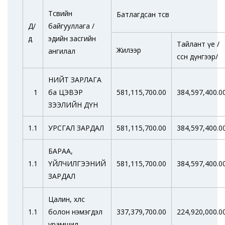
Төсвийн
Батлагдсан төсөв
Д/
байгууллага /
д
эдийн засгийн
Тайлант үе /
Жилээр
ангилал
өссөн дүнгээр/
НИЙТ ЗАРЛАГА
1
ба ЦЭВЭР
581,115,700.00
384,597,400.0
ЗЭЭЛИЙН ДҮН
1.1
УРСГАЛ ЗАРДАЛ
581,115,700.00
384,597,400.0
БАРАА,
1.1
ҮЙЛЧИЛГЭЭНИЙ
581,115,700.00
384,597,400.0
ЗАРДАЛ
Цалин, хөлс
1.1
болон нэмэгдэл
337,379,700.00
224,920,000.0
урамшил