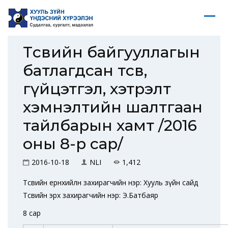
Төсвийн байгууллагын
батлагдсан төсөв,
гүйцэтгэл, хэтрэлт
хэмнэлтийн шалтгаан
тайлбарын хамт /2016
оны 8-р сар/
2016-10-18
NLI
1,412
Төсвийн ерөнхийлөн захирагчийн нэр: Хууль зүйн сайд
Төсвийн эрх захирагчийн нэр: Э.Батбаяр
8 сар