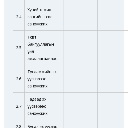
Хүний хөгжил
2.4
сангийн төсвөөс
санхүүжих
Төсөвт
байгууллагын
2.5
үйл
ажиллагаанаас
Тусламжийн эх
2.6
үүсвэрээс
санхүүжих
Гадаад эх
2.7
үүсвэрээс
санхүүжих
2.8
Бусад эх үүсвэр