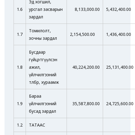
Эд хогшил,
1.6
урсгал засварын
8,133,000.00
5,432,400.00
зардал
Томилолт,
1.7
2,154,500.00
1,436,400.00
зочны зардал
Бусдаар
гүйцэтгүүлсэн
1.8
ажил,
40,224,200.00
25,131,400.00
үйлчилгээний
төлбөр, хураамж
Бараа
1.9
үйлчилгээний
35,587,800.00
24,725,600.00
бусад зардал
1.2
ТАТААС