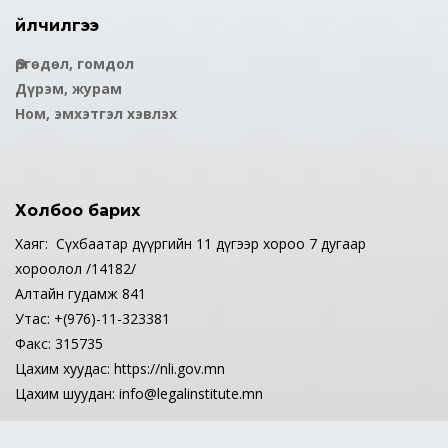
Үйлчилгээ
Өргөдөл, гомдол
Дүрэм, журам
Ном, эмхэтгэл хэвлэх
Холбоо барих
Хаяг: Сүхбаатар дүүргийн 11 дүгээр хороо 7 дугаар
хороолол /14182/
Алтайн гудамж 841
Утас: +(976)-11-323381
Факс: 315735
Цахим хуудас: https://nli.gov.mn
Цахим шуудан: info@legalinstitute.mn