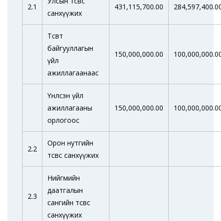
Улсын төсвөөс
2.1
431,115,700.00
284,597,400.0
санхүүжих
Төсөвт
байгууллагын
150,000,000.00
100,000,000.0
үйл
ажиллагаанаас
Үнлсэн үйл
ажиллагааны
150,000,000.00
100,000,000.0
орлогоос
Орон нутгийн
2.2
төсвөөс санхүүжих
Нийгмийн
даатгалын
2.3
сангийн төсвөөс
санхүүжих