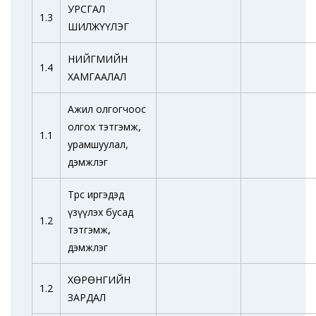
УРСГАЛ
1.3
ШИЛЖҮҮЛЭГ
НИЙГМИЙН
1.4
ХАМГААЛАЛ
Ажил олгогчоос
олгох тэтгэмж,
1.1
урамшуулал,
дэмжлэг
Төрөөс иргэдэд
үзүүлэх бусад
1.2
тэтгэмж,
дэмжлэг
ХӨРӨНГИЙН
1.2
ЗАРДАЛ