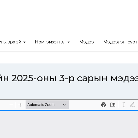
д байдал
/
Төсөв, гүйцэтгэл
/
Төсвийн гүйцэтгэлийн 2025-оны 3-р 
ль, эрх зүй
Ном, эмхэтгэл
Мэдээ
Мэдээлэл, сур
йн 2025-оны 3-р сарын мэдэ