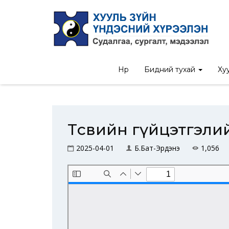
Нүүр
/
Ил то
Нүүр
Бидний тухай
Хуу
Төсвийн гүйцэтгэли
2025-04-01
Б.Бат-Эрдэнэ
1,056