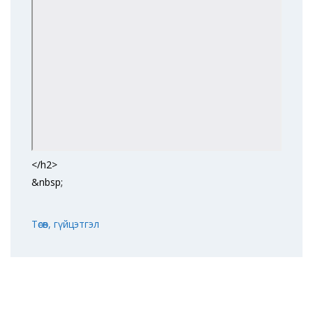
</h2>
&nbsp;
Төсөв, гүйцэтгэл