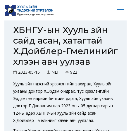
ХБНГУ-ын Хууль зүйн
сайд асан, хатагтай
Х.Дойблер-Гмелинийг
хүлээн авч уулзав
2023-05-15
NLI
922
Хууль зүйн үндэсний хүрээлэнгийн захирал, Хууль зүйн
ухааны доктор Х.Эрдэм-Ундрах, тус хүрээлэнгийн
Эрдэмтэн нарийн бичгийн дарга, Хууль зүйн ухааны
доктор Г.Давааням нар 2023 оны 05 дугаар сарын
12-ны өдөр ХБНГУ-ын Хууль зүйн сайд асан
Х.Дойблер-Гмелинийг хүлээн авч уулзлаа.
Талууд Үндсэн хуулийн нэмэлт өөрчлөлт, Үндсэн