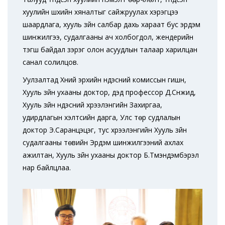
хуулийн шүүхийн хяналтыг сайжруулах хэрэгцээ
шаардлага, хууль зүйн салбар дахь хараат бус эрдэм
шинжилгээ, судалгааны ач холбогдол, жендерийн
тэгш байдал зэрэг олон асуудлын талаар харилцан
санал солилцов.
Уулзалтад Хүний эрхийн үндэсний комиссын гишүүн,
Хууль зүйн ухааны доктор, дэд профессор Д.Сүнжид,
Хууль зүйн үндэсний хүрээлэнгийн Захиргаа,
удирдлагын хэлтсийн дарга, Улс төр судлалын
доктор Э.Саранцэцэг, тус хүрээлэнгийн Хууль зүйн
судалгааны төвийн Эрдэм шинжилгээний ахлах
ажилтан, Хууль зүйн ухааны доктор Б.Түмэндэмбэрэл
нар байлцлаа.