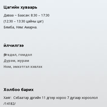
Цагийн хуваарь
Даваа ~ Баасан: 8:30 – 17:30
(12:30 – 13:30 цайны цаг)
Бямба, Ням: Амарна.
Үйлчилгээ
Өргөдөл, гомдол
Дүрэм, журам
Ном, эмхэтгэл хэвлэх
Холбоо барих
Хаяг: Сүхбаатар дүүргийн 11 дүгээр хороо 7 дугаар хороолол
/14182/