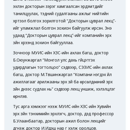
эхлэн докторын зэрэг хамгаалсан эрдэмтдийг
танилцуулах, тэдний судалгааны ажлыг нийтийн
хүртээл болгох зорилготой “Докторын цуврал лекц”-
ийг уламжлал болгон зохион байгуулж ирсэн. Энэ
удаад “Докторын цуврал лекц”-ийг компанийн эрх
зүйн хүрээнд зохион байгууллаа.
Зочноор МУИС-ийн ХЗС-ийн ахлах багш, доктор
Б.Оюунжаргал “Монгол улс дахь гүйцэтгэх
удирдлагын тогтолцоо” сэдвээр, СЭЗИС-ийн ахлах
багш, доктор М.Түвшинжаргал “Компани нэгдэх үйл
ажиллагааг арилжааны эрх зүй ба өрсөлдөөний эрх
зүйн үүднээс судлах нь” сэдвээр лекц уншиж, хэлэлцүүлэг
өрнүүлэв.
Тус арга хэмжээг нээж МУИС-ийн ХЗС-ийн Хувийн
эрх зүйн тэнхимийн эрхлэгч, доктор, дэд профессор
Б.Улаанбаатар, докторын ажил болон лекцийг
дүгнэж доктор И.Идэш нар үг хэлж оролцов.