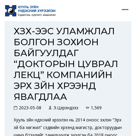
ХЗҮХ-ЭЭС УЛАМЖЛАЛ
БОЛГОН ЗОХИОН
БАЙГУУЛДАГ
“ДОКТОРЫН ЦУВРАЛ
ЛЕКЦ” КОМПАНИЙН
ЭРХ ЗҮЙН ХҮРЭЭНД
ЯВАГДЛАА
2023-05-08
Э.Цэрэндүзээ
1,569
Хууль зүйн үндэсний хүрээлэн нь 2014 оноос эхлэн “Эрх
зүй ба хөгжил” сэдвийн хүрээнд магистр, докторуудын
шинэ бүтээлийг танилцуулж эхэлсэн ба 2018 оноос