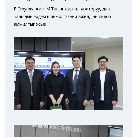
Б.Оюунжаргал, М.Түвшинжаргал докторууддаа
цаашдын эрдэм шинжилгээний ажилд нь өндөр
амжилтыг хүсье!