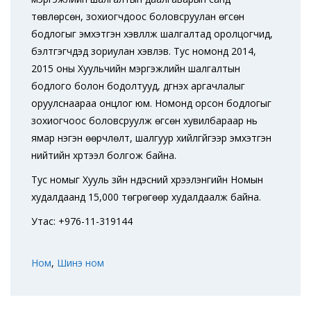
төвлөрсөн, зохиогчдоос боловсруулан өгсөн
бодлогыг эмхэтгэн хэвлүүлж шалгалтад оролцогчид,
бэлтгэгчдэд зориулан хэвлэв. Тус номонд 2014,
2015 оны Хуульчийн мэргэжлийн шалгалтын
бодлого болон бодолтууд, дүгнэх аргачлалыг
оруулснаараа онцлог юм. Номонд орсон бодлогыг
зохиогчоос боловсруулж өгсөн хувилбараар нь
ямар нэгэн өөрчлөлт, шалгуур хийлгүйгээр эмхэтгэн
нийтийн хүртээл болгож байна.
Тус номыг Хууль зүйн үндэсний хүрээлэнгийн Номын
худалдаанд 15,000 төгрөгөөр худалдаалж байна.
Утас: +976-11-319144
Ном
,
Шинэ ном