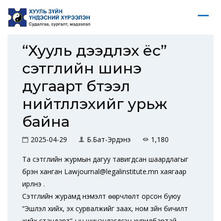
“Хууль дээдлэх ёс”
сэтгүүлийн шинэ
дугаарт бүтээл
нийтлүүлэхийг урьж
байна
2025-04-29
Б.Бат-Эрдэнэ
1,180
Та сэтгүүлийн журмын дагуу тавигдсан шаардлагыг
бүрэн ханган Lawjournal@legalinstitute.mn хаягаар
ирүүлнэ үү.
Сэтгүүлийн журамд нэмэлт өөрчлөлт орсон буюу
“Эшлэл хийх, эх сурвалжийг заах, ном зүйн бичилт
хийх стандарт”-ын шинэчлэгдсэн хувилбартай