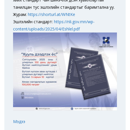
танилцан тус эшлэлийн стандартыг баримтална уу.
Журам:
https://shorturl.at/WNtKe
Эшлэлийн стандарт:
https://nli.gov.mn/wp-
content/uploads/2025/04/Eshlel.pdf
Мэдээ