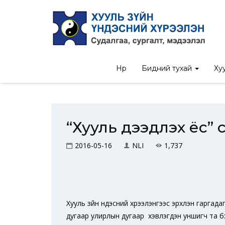
Н
Нүүр
Бидний тухай
Хуу
“Хууль дээдлэх ёс” 
2016-05-16
NLI
1,737
Хууль зүйн үндэсний хүрээлэнгээс эрхлэн гаргад
дугаар улирлын дугаар хэвлэгдэн уншигч та бү