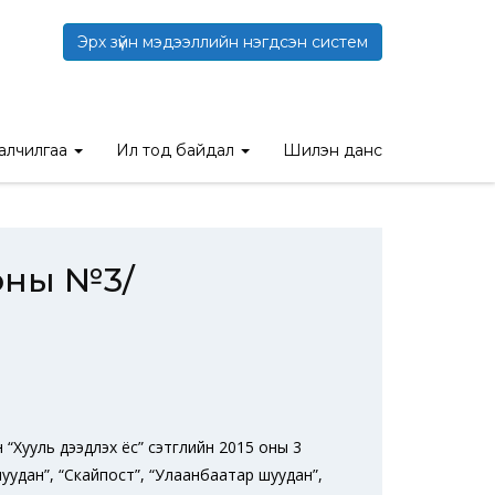
Эрх зүйн мэдээллийн нэгдсэн систем
3/
талчилгаа
Ил тод байдал
Шилэн данс
 оны №3/
 “Хууль дээдлэх ёс” сэтгүүлийн 2015 оны 3
шуудан”, “Скайпост”, “Улаанбаатар шуудан”,