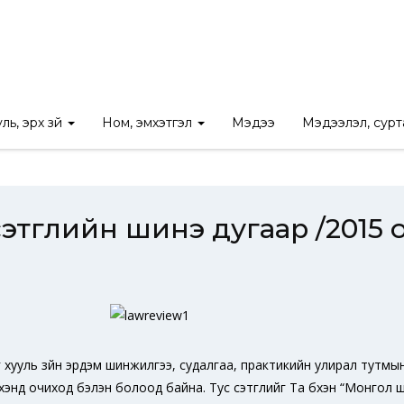
үүр
/
Ном
/
“Хууль дээдлэх ёс” сэтгүүлийн шинэ дугаар /2015 оны №
ль, эрх зүй
Ном, эмхэтгэл
Мэдээ
Мэдээлэл, сур
сэтгүүлийн шинэ дугаар /2015
аг хууль зүйн эрдэм шинжилгээ, судалгаа, практикийн улирал тутмын
хэнд очиход бэлэн болоод байна. Тус сэтгүүлийг Та бүхэн “Монгол 