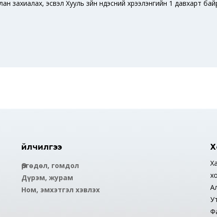
лан захиалах, эсвэл Хууль зүйн үндэсний хүрээлэнгийн 1 давхарт 
Үйлчилгээ
Х
Ха
Өргөдөл, гомдол
х
Дүрэм, журам
А
Ном, эмхэтгэл хэвлэх
У
Ф