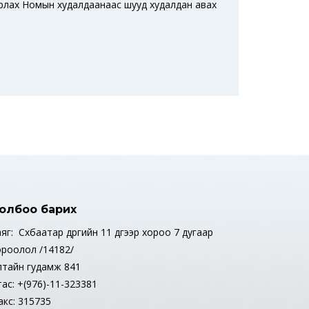
байрлах Номын худалдаанаас шууд худалдан авах
олбоо барих
яг: Сүхбаатар дүүргийн 11 дүгээр хороо 7 дугаар
ороолол /14182/
лтайн гудамж 841
тас: +(976)-11-323381
акс: 315735