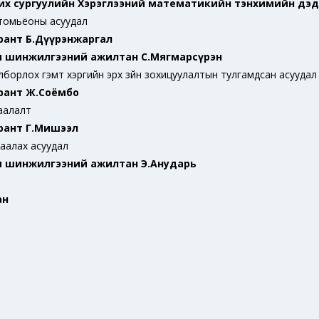
их сургуулийн Хэрэглээний математикийн тэнхимийн дэд
р томьёоны асуудал
рант Б.Дүүрэнжаргал
эм шинжилгээний ажилтан С.Мягмарсүрэн
лборлох гэмт хэргийн эрх зүйн зохицуулалтын тулгамдсан асуудал
рант Ж.Соёмбо
гаалалт
рант Г.Мишээл
гаалах асуудал
эм шинжилгээний ажилтан Э.Анударь
ан