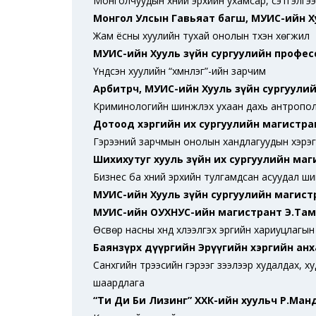
Монголчуудын хүний эрхийн ухамсар, сэтгэлгэ
Монгол Улсын Гавьяат багш, МУИС-ийн Ху
Жам ёсны хуулийн тухай онолын түүхэн хөгжил
МУИС-ийн Хууль зүйн сургуулийн профес
Үндсэн хуулийн “хүмүүнлэг”-ийн зарчим
Арбитрч, МУИС-ийн Хууль зүйн сургуули
Криминологийн шинжлэх ухаан дахь антрополо
Дотоод хэргийн их сургуулийн магистр
Гэрээний зарчмын онолын хандлагуудын хэрэг
Шихихутуг хууль зүйн их сургуулийн маг
Бизнес ба хүний эрхийн тулгамдсан асуудал ш
МУИС-ийн Хууль зүйн сургуулийн магист
МУИС-ийн ОУХНУС-ийн магистрант Э.Та
Өсвөр насны хүнд хүлээлгэх эрүүгийн хариуцлаг
Баянзүрх дүүргийн Эрүүгийн хэргийн ан
Санхүүгийн түрээсийн гэрээг зээлээр худалдах, 
шаардлага
“Ти Ди Би Лизинг” ХХК-ийн хуульч Р.Ман