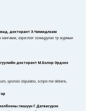
хмад, докторант Э.Чимидлхам
 хангамж, хэрэглээг зохицуулах түр журмын
ргуулийн докторант М.Болор-Эрдэнэ
m, sponsio stipulatio, scripsi me debere,
тар
холбооны гишүүн Г.Дагвасүрэн