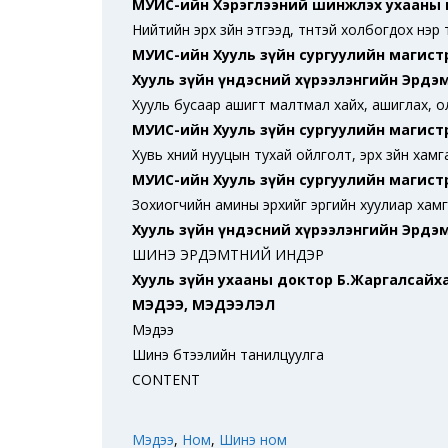
МУИС-ийн Хэрэглээний шинжлэх ухааны 
Нийтийн эрх зүйн этгээд, түүнтэй холбогдох нэ
МУИС-ийн Хууль зүйн сургуулийн магист
Хууль зүйн үндэсний хүрээлэнгийн Эрд
Хууль бусаар ашигт малтмал хайх, ашиглах, о
МУИС-ийн Хууль зүйн сургуулийн магист
Хувь хүний нууцын тухай ойлголт, эрх зүйн хам
МУИС-ийн Хууль зүйн сургуулийн магист
Зохиогчийн амины эрхийг эрүүгийн хуулиар хам
Хууль зүйн үндэсний хүрээлэнгийн Эрд
ШИНЭ ЭРДЭМТНИЙ ИНДЭР
Хууль зүйн ухааны доктор Б.Жаргалсайх
МЭДЭЭ, МЭДЭЭЛЭЛ
Мэдээ
Шинэ бүтээлийн танилцуулга
CONTENT
Мэдээ
,
Ном
,
Шинэ ном