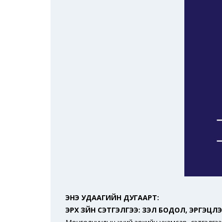
ЭНЭ УДААГИЙН ДУГААРТ:
ЭРХ ЗҮЙН СЭТГЭЛГЭЭ: ҮЗЭЛ БОДОЛ, ЭРГЭЦҮҮЛ