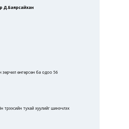
ор Д.Баярсайхан
н зөрчил өнгөрсөн ба одоо 56
ийн түрээсийн тухай хуулийг шинэчлэх