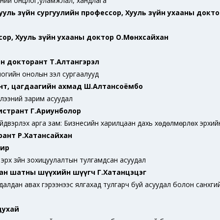
эний онцлог,уламжлал, хандлага
уль зүйн сургуулийн профессор, Хууль зүйн ухааны докт
сор, Хууль зүйн ухааны доктор О.Мөнхсайхан
йн докторант Т.Алтангэрэл
гийн онолын үзэл сургаалууд
ант, цагдаагийн ахмад Ш.Алтансоёмбо
лээний зарим асуудал
истрант Г.Ариунболор
ийдвэрлэх арга зам: Бизнесийн харилцаан дахь хөдөлмөрлөх эрхий
рант Р.Хатансайхан
мир
ын эрх зүйн зохицуулалтын тулгамдсан асуудал
хан шатны шүүхийн шүүгч Г.Хатанцэцэг
худалдан авах гэрээнээс ялгахад тулгарч буй асуудал болон санхүүг
духай