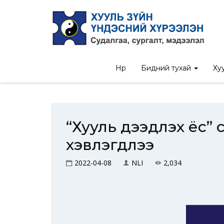
Нүүр
/
Мэдэ
Нүүр
Бидний тухай
Хуу
“Хууль дээдлэх ёс” с
хэвлэгдлээ
2022-04-08
NLI
2,034