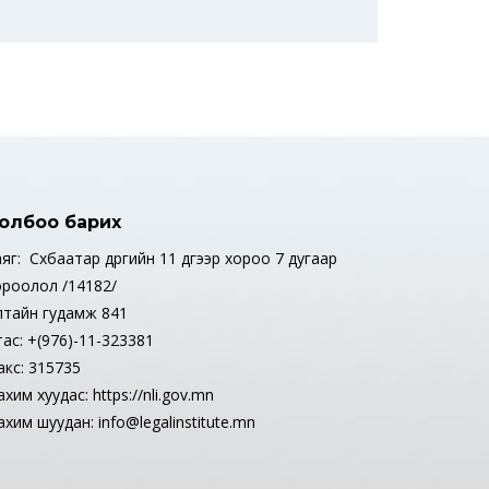
олбоо барих
яг: Сүхбаатар дүүргийн 11 дүгээр хороо 7 дугаар
ороолол /14182/
лтайн гудамж 841
тас: +(976)-11-323381
акс: 315735
хим хуудас: https://nli.gov.mn
хим шуудан: info@legalinstitute.mn