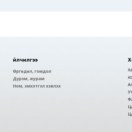
Үйлчилгээ
Х
Ха
Өргөдөл, гомдол
х
Дүрэм, журам
А
Ном, эмхэтгэл хэвлэх
У
Ф
Ца
Ца