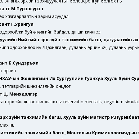
ээлэл өгөх эрх зүйн зохицуулалтыг боловсронгуй болгох нь
рант М.Пүрэвсүрэн
үсэх хязгаарлалтын зарим асуудал
ант Г.Урангуа
тодорхойлж буй өнөөгийн байдал, дүн шинжилгээ
гуулийн Нийтийн эрх зүйн тэнхимийн багш, цагдаагийн а
йг тодорхойлох нь /Цахилгаан, дулааны эрчим хүч, дулааны уурын
ант Б.Сүндэръяа
йн орчин
БНХАУ-ын Жөжянгийн Их Сургуулийн Гуанхуа Хууль Зүйн Су
, тэтгэврийн шинэчлэлийн онцлог
т Ц. Мөнхдэлгэр
рх зүйн үүднээс шинжлэх нь: reservatio mentalis, negotium simulatu
эрх зүйн тэнхимийн багш, Хууль зүйн магистр Р.Пүрэвбаа
рлах нь
тистикийн тэнхимийн багш, Монголын Криминологичдын 