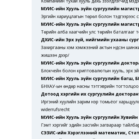
Компанийн тухай хууль дахь зээлдүүлэгчид мэд
МУИС-ийн Хууль зүйн сургуулийн магист
Эрүүгийн хариуцлагын төрөл болон тэдгээрээс ү
МУИС-ийн Хууль зүйн сургуулийн магистр
Төрийн алба хаагчийн улс төрийн баталгааг 
ДХИС-ийн Эрх зүй, нийгмийн ухааны сур
Захиргааны хэм хэмжээний актын үндсэн шинжи
жишээн дээр/
МУИС-ийн Хууль зүйн сургуулийн доктор
Блокчейн болон криптовалютын хууль, эрх зү
МУИС-ийн Хууль зүйн сургуулийн багш, 
БНХАУ-ын өндөр насны тэтгэврийн тогтолцоо
Дотоод хэргийн их сургуулийн докторан
Иргэний хуулийн зарим нэр томьёог харьцуулсан э
widerrufsrecht
МУИС-ийн Хууль зүйн сургуулийн Хувийн 
Гэмт хэргийг эдийн засгийн загвараар тайлба
СЭЗИС-ийн Хэрэглээний математик, Ста