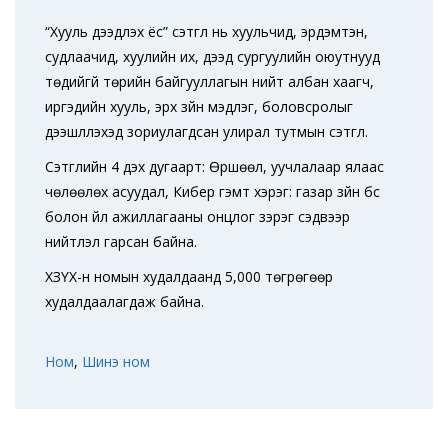
“Хууль дээдлэх ёс” сэтгүүл нь хуульчид, эрдэмтэн,
судлаачид, хуулийн их, дээд сургуулийн оюутнууд
төдийгүй төрийн байгууллагын нийт албан хаагч,
иргэдийн хууль, эрх зүйн мэдлэг, боловсролыг
дээшлүүлэхэд зориулагдсан улирал тутмын сэтгүүл.
Сэтгүүлийн 4 дэх дугаарт: Өршөөл, уучлалаар ялаас
чөлөөлөх асуудал, Кибер гэмт хэрэг: газар зүйн бүс
болон үйл ажиллагааны онцлог зэрэг сэдвээр
нийтлэл гарсан байна.
ХЗҮХ-н номын худалдаанд 5,000 төгрөгөөр
худалдаалагдаж байна.
Ном
,
Шинэ ном