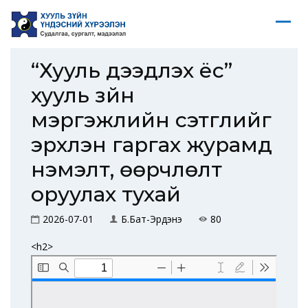
“Хууль дээдлэх ёс”
хууль зүйн
мэргэжлийн сэтгүүлийг
эрхлэн гаргах журамд
нэмэлт, өөрчлөлт
оруулах тухай
2026-07-01
Б.Бат-Эрдэнэ
80
<h2>