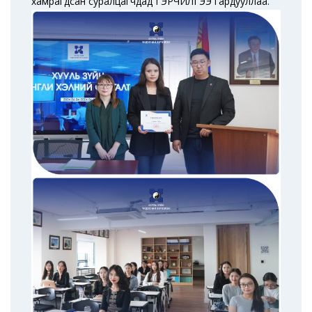
хамрагдсан суралцагчдад ГЭРЧИЛГЭЭ гардууллаа.