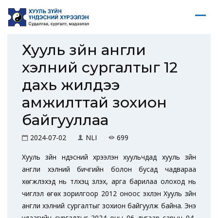
Хууль зүйн англи
хэлний сургалтыг 12
дахь жилдээ
амжилттай зохион
байгууллаа
2024-07-02
NLI
699
Хууль зүйн үндэсний хүрээлэн хуульчдад хууль зүйн
англи хэлний бичгийн болон бусад чадвараа
хөгжүүлэхэд нь түлхэц үзүүлэх, арга барилаа олоход нь
чиглэл өгөх зорилгоор 2012 оноос эхлэн Хууль зүйн
англи хэлний сургалтыг зохион байгуулж байна. Энэ
удаагийн сургалтыг 2024 оны 06 дугаар сарын 04-