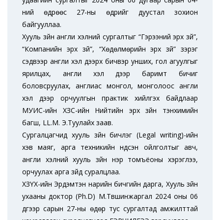
ний өдрөөс 27-ны өдрийг дуустал зохион
байгууллаа.
Хууль зүйн англи хэлний сургалтыг “Гэрээний эрх зүй”,
“Компанийн эрх зүй”, “Хөдөлмөрийн эрх зүй” зэрэг
сэдвээр англи хэл дээрх бичвэр унших, гол агуулгыг
ярилцах, англи хэл дээр баримт бичиг
боловсруулах, англиас монгол, монголоос англи
хэл дээр орчуулгын практик хийлгэх байдлаар
МУИС-ийн ХЗС-ийн Нийтийн эрх зүйн тэнхимийн
багш, LL.M. Э.Туулайхүү заав.
Сургалцагчид хууль зүйн бичлэг (Legal writing)-ийн
хэв маяг, арга техникийн үндсэн ойлголтыг авч,
англи хэлний хууль зүйн нэр томъёоны хэрэглээ,
орчуулах арга зүйд суралцлаа.
ХЗҮХ-ийн Эрдэмтэн нарийн бичгийн дарга, Хууль зүйн
ухааны доктор (Ph.D) М.Түвшинжаргал 2024 оны 06
дүгээр сарын 27-ны өдөр тус сургалтад амжилттай