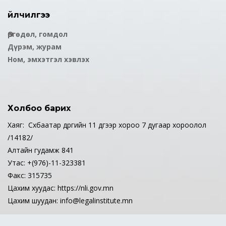
Үйлчилгээ
Өргөдөл, гомдол
Дүрэм, журам
Ном, эмхэтгэл хэвлэх
Холбоо барих
Хаяг: Сүхбаатар дүүргийн 11 дүгээр хороо 7 дугаар хороолол
/14182/
Алтайн гудамж 841
Утас: +(976)-11-323381
Факс: 315735
Цахим хуудас: https://nli.gov.mn
Цахим шуудан: info@legalinstitute.mn