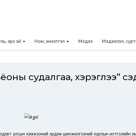
ууль зүйн нэр томьёоны судалгаа, хэрэглээ” сэдэвт УХЭШХ-ын илт
ль, эрх зүй
Ном, эмхэтгэл
Мэдээ
Мэдээлэл, сур
мьёоны судалгаа, хэрэглээ” 
л
” сэдэвт улсын хэмжээний эрдэм шинжилгээний хурлын илтгэлийн э