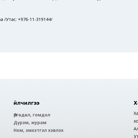
аа /Утас: +976-11-319144/
Үйлчилгээ
Х
Ха
Өргөдөл, гомдол
х
Дүрэм, журам
А
Ном, эмхэтгэл хэвлэх
У