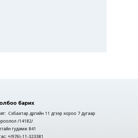
олбоо барих
яг: Сүхбаатар дүүргийн 11 дүгээр хороо 7 дугаар
ороолол /14182/
лтайн гудамж 841
тас: +(976)-11-323381