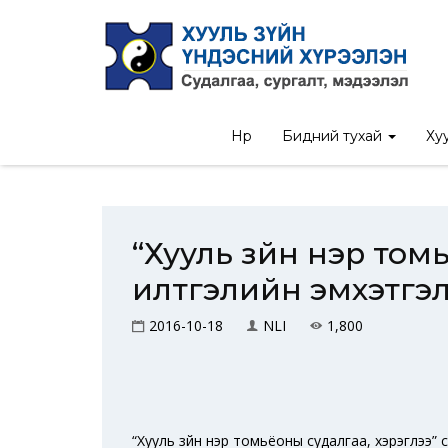
Нүүр
/
Ном
/
“Х
Нүүр
Бидний тухай
Хуу
“Хууль зүйн нэр то
илтгэлийн эмхэтгэ
2016-10-18
NLI
1,800
“Хууль зүйн нэр томьёоны судалгаа, хэрэглээ