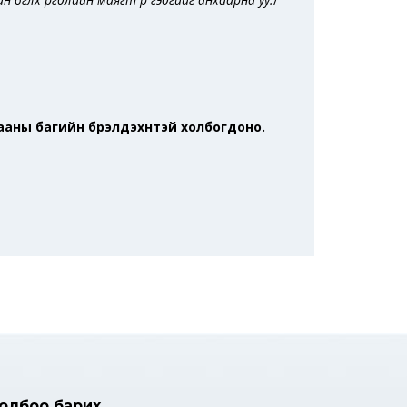
аны багийн бүрэлдэхүүнтэй холбогдоно.
олбоо барих