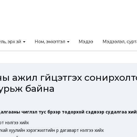
үйн судалгааны ажил гүйцэтгэх сонирхолтой судлаач болон судалг
ль, эрх зүй
Ном, эмхэтгэл
Мэдээ
Мэдээлэл, сур
аны ажил гүйцэтгэх сонирхол
 урьж байна
удалгааны чиглэл тус бүрээр тодорхой сэдвээр судалгаа хийх 
т үнэлгээ хийх
ухай хуулийн хэрэгжилтийн үр дагаварт үнэлгээ хийх