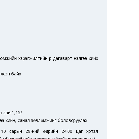
омжийн хэрэгжилтийн үр дагаварт үнэлгээ хийх
йлсэн байх
н зай 1,15/
гээ хийн, санал зөвлөмжийг боловсруулах
10 сарын 29-ний өдрийн 24:00 цаг хүртэл
өглөх өргөдлийн маягт өөр гэдгийг анхаарна уу.
/