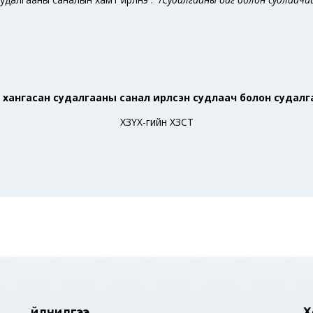
хангасан судалгааны санал ирүүлсэн судлаач болон судалга
ХЗҮХ-гийн ХЗСТ
Үйлчилгээ
Х