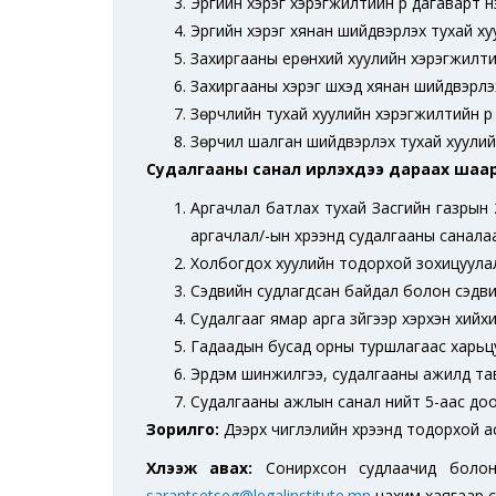
Эрүүгийн хэрэг хэрэгжилтийн үр дагаварт ү
Эрүүгийн хэрэг хянан шийдвэрлэх тухай ху
Захиргааны ерөнхий хуулийн хэрэгжилтийн
Захиргааны хэрэг шүүхэд хянан шийдвэрлэ
Зөрчлийн тухай хуулийн хэрэгжилтийн үр 
Зөрчил шалган шийдвэрлэх тухай хуулийн
Судалгааны санал ирүүлэхдээ дараах шаар
Аргачлал батлах тухай Засгийн газрын 
аргачлал/-ын хүрээнд судалгааны санал
Холбогдох хуулийн тодорхой зохицуулал
Сэдвийн судлагдсан байдал болон сэдви
Судалгааг ямар арга зүйгээр хэрхэн хийх
Гадаадын бусад орны туршлагаас харьцуу
Эрдэм шинжилгээ, судалгааны ажилд та
Судалгааны ажлын санал нийт 5-аас доош
Зорилго:
Дээрх чиглэлийн хүрээнд тодорхой 
Хүлээж авах:
Сонирхсон судлаачид боло
sarantsetseg@legalinstitute.mn
цахим хаягаар су