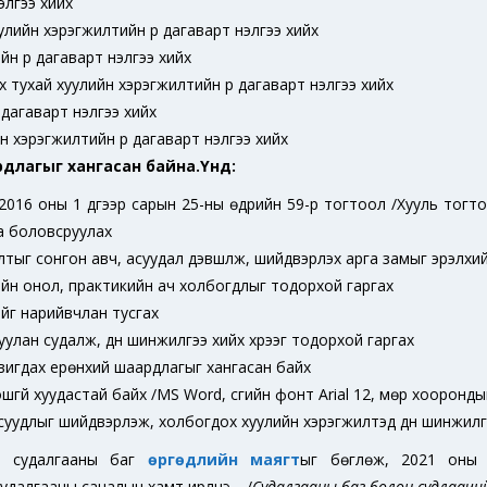
нэлгээ хийх
улийн хэрэгжилтийн үр дагаварт үнэлгээ хийх
 үр дагаварт үнэлгээ хийх
х тухай хуулийн хэрэгжилтийн үр дагаварт үнэлгээ хийх
дагаварт үнэлгээ хийх
 хэрэгжилтийн үр дагаварт үнэлгээ хийх
длагыг хангасан байна.Үүнд:
2016 оны 1 дүгээр сарын 25-ны өдрийн 59-р тогтоол /Хууль тогто
аа боловсруулах
тыг сонгон авч, асуудал дэвшүүлж, шийдвэрлэх арга замыг эрэлхи
йн онол, практикийн ач холбогдлыг тодорхой гаргах
ийг нарийвчлан тусгах
лан судалж, дүн шинжилгээ хийх хүрээг тодорхой гаргах
вигдах ерөнхий шаардлагыг хангасан байх
гүй хуудастай байх /MS Word, үсгийн фонт Arial 12, мөр хооронды
асуудлыг шийдвэрлэж, холбогдох хуулийн хэрэгжилтэд дүн шинжил
н судалгааны баг
өргөдлийн маягт
ыг бөглөж, 2021 оны 
далгааны саналын хамт ирүүлнэ үү. /
Судалгааны баг болон судлаачийн б