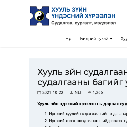
Нүүр
/
Мэдээ
/
Хууль з
Нүүр
Бидний тухай
Хуу
Хууль зүйн судалга
судалгааны багийг
2021-10-22
NLI
1,266
Хууль зүйн үндэсний хүрээлэн нь дараах с
Иргэний хуулийн хэрэгжилтийн үр дагавар
Иргэний хэрэг шүүхэд хянан шийдвэрлэх т