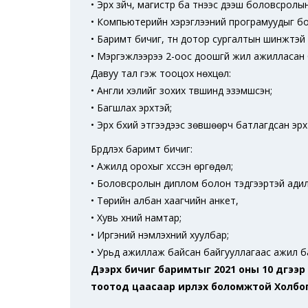
• Эрх зүйч, магистр ба түүнээс дээш боловсролы
• Компьютерийн хэрэглээний програмуудыг б
• Баримт бичиг, түүн дотор сургалтын шинжтэ
• Мэргэжлээрээ 2-оос доошгүй жил ажилласан 
Давуу тал гэж тооцох нөхцөл:
• Англи хэлийг зохих түвшинд эзэмшсэн;
• Багшлах эрхтэй;
• Эрх бүхий этгээдээс зөвшөөрч батлагдсан эр
Бүрдүүлэх баримт бичиг:
• Ажилд орохыг хүссэн өргөдөл;
• Боловсролын диплом болон тэдгээртэй адил
• Төрийн албан хаагчийн анкет,
• Хувь хүний намтар;
• Иргэний үнэмлэхний хуулбар;
• Урьд ажиллаж байсан байгууллагаас ажил 
Дээрх бичиг баримтыг 2021 оны 10 дүгээр 
тоотод цаасаар ирүүлэх боломжтой Холбог