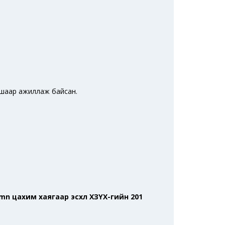
агшаар ажиллаж байсан.
.mn цахим хаягаар эсхүл ХЗҮХ-гийн 201