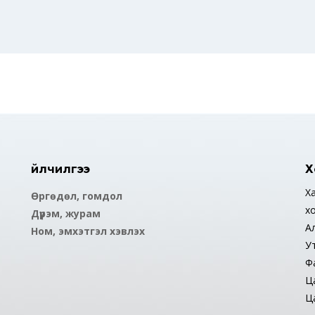
Үйлчилгээ
Х
Ха
Өргөдөл, гомдол
х
Дүрэм, журам
А
Ном, эмхэтгэл хэвлэх
У
Ф
Ца
Ца