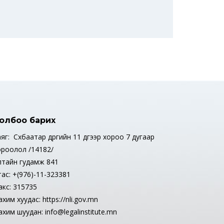
олбоо барих
яг: Сүхбаатар дүүргийн 11 дүгээр хороо 7 дугаар
ороолол /14182/
лтайн гудамж 841
тас: +(976)-11-323381
акс: 315735
хим хуудас: https://nli.gov.mn
хим шуудан: info@legalinstitute.mn