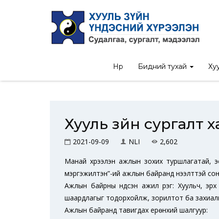
Нүүр
/
Ил тод б
Нүүр
Бидний тухай
Хуу
Хууль зүйн сургалт
2021-09-09
NLI
2,602
Манай хүрээлэн ажлын зохих туршлагатай, эер
мэргэжилтэн”-ий ажлын байранд нээлттэй сон
Ажлын байрны үндсэн ажил үүрэг: Хуульч, эрх з
шаардлагыг тодорхойлж, зорилтот ба захиалг
Ажлын байранд тавигдах ерөнхий шалгуур: