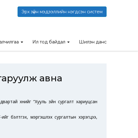
Эрх зүйн мэдээллийн нэгдсэн систем
алгаруулж авна
талчилгаа
Ил тод байдал
Шилэн данс
гаруулж авна
двартай хүнийг “Хууль зүйн сургалт хариуцсан
/-ийг бэлтгэх, мэргэшүүлэх сургалтын хэрэгцээ,