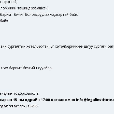
н зэрэгтэй;
оломжийн түвшинд эзэмшсэн;
й баримт бичиг боловсруулах чадвартай байх;
байх.
х зүйн сургалтын хөтөлбөртэй, уг хөтөлбөрийнхээ дагуу сургагч б
тгах баримт бичгийн хуулбар
байдлын тодорхойлолт.
сарын 15-ны өдрийн 17:00 цагаас өмнө info@legalinstitute
дох Утас: 11-315735