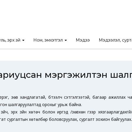
айдал
/
Хүний нөөц
/
Хууль зүйн сургалт хариуцсан мэргэжилтэн ш
ль, эрх зүй
Ном, эмхэтгэл
Мэдээ
Мэдээлэл, сур
 хариуцсан мэргэжилтэн шал
эг, зөв хандлагатай, бүтээлч сэтгэлгээтэй, багаар ажиллах ча
гон шалгаруулалтад орохыг урьж байна.
үйч, эрх зүйн хөтөч болон иргэд /зөвхөн үүгээр хязгаарлагдахгүй
ат сургалтын хөтөлбөр боловсруулах, сургалт зохион байгуулах.