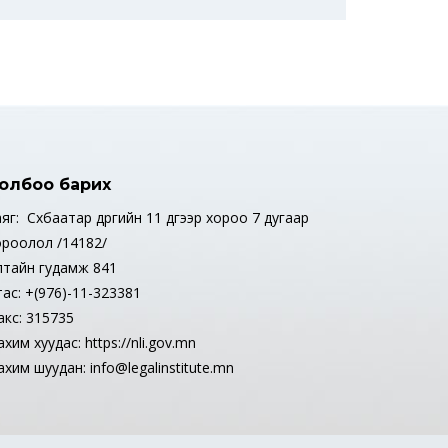
олбоо барих
яг: Сүхбаатар дүүргийн 11 дүгээр хороо 7 дугаар
ороолол /14182/
лтайн гудамж 841
тас: +(976)-11-323381
акс: 315735
хим хуудас: https://nli.gov.mn
хим шуудан: info@legalinstitute.mn