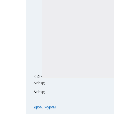
<h2>
&nbsp;
&nbsp;
Дүрэм, журам