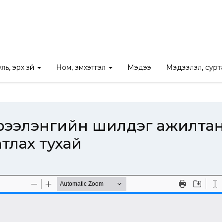
ууль зүйн үндэсий хүрээлэнгийн шилдэг ажилтан шалгаруулах журам
ль, эрх зүй
Ном, эмхэтгэл
Мэдээ
Мэдээлэл, сур
 хүрээлэнгийн шилдэг ажилта
тлах тухай