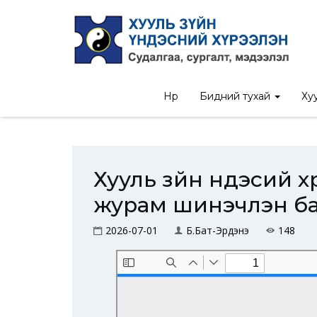
Нүүр
/
Дүрэм, журам
/
Х
Нүүр
Бидний тухай
Хуу
Хууль зүйн үндэсий
журам шинэчлэн ба
2026-07-01
Б.Бат-Эрдэнэ
148