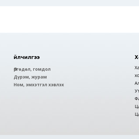
Үйлчилгээ
Х
Ха
Өргөдөл, гомдол
х
Дүрэм, журам
А
Ном, эмхэтгэл хэвлэх
У
Ф
Ца
Ца