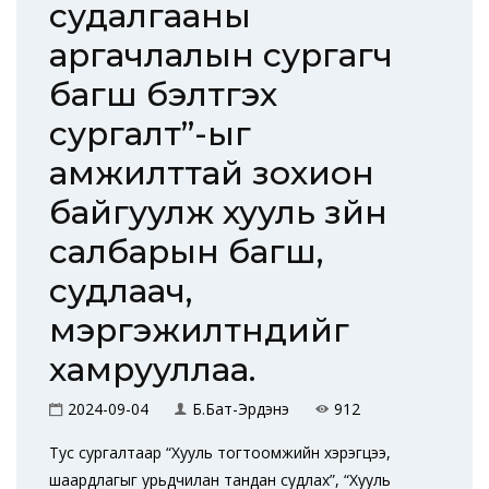
судалгааны
аргачлалын сургагч
багш бэлтгэх
сургалт”-ыг
амжилттай зохион
байгуулж хууль зүйн
салбарын багш,
судлаач,
мэргэжилтнүүдийг
хамрууллаа.
2024-09-04
Б.Бат-Эрдэнэ
912
Тус сургалтаар “Хууль тогтоомжийн хэрэгцээ,
шаардлагыг урьдчилан тандан судлах”, “Хууль