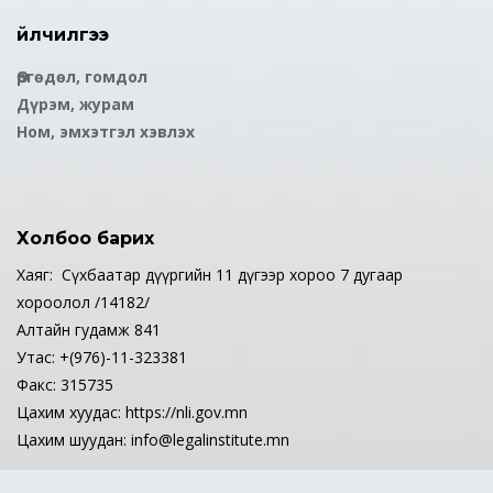
Үйлчилгээ
Өргөдөл, гомдол
Дүрэм, журам
Ном, эмхэтгэл хэвлэх
Холбоо барих
Хаяг: Сүхбаатар дүүргийн 11 дүгээр хороо 7 дугаар
хороолол /14182/
Алтайн гудамж 841
Утас: +(976)-11-323381
Факс: 315735
Цахим хуудас: https://nli.gov.mn
Цахим шуудан: info@legalinstitute.mn