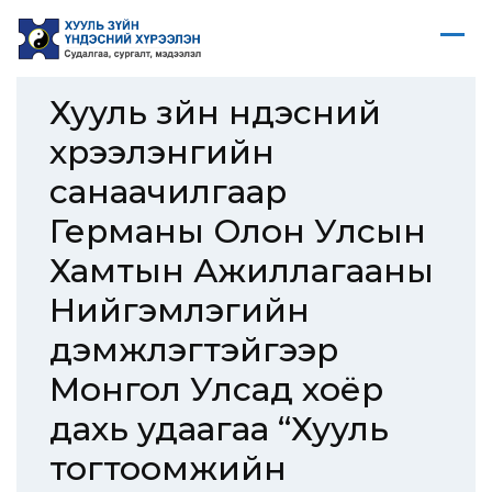
Хууль зүйн үндэсний
хүрээлэнгийн
санаачилгаар
Германы Олон Улсын
Хамтын Ажиллагааны
Нийгэмлэгийн
дэмжлэгтэйгээр
Монгол Улсад хоёр
дахь удаагаа “Хууль
тогтоомжийн