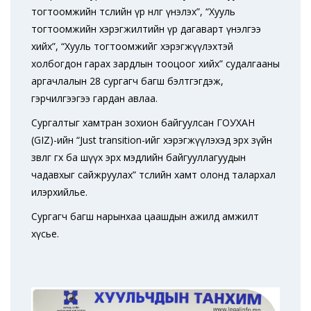
тогтоомжийн төслийн үр нөлөөг үнэлэх”, “Хууль
тогтоомжийн хэрэгжилтийн үр дагаварт үнэлгээ
хийх”, “Хууль тогтоомжийг хэрэгжүүлэхтэй
холбогдон гарах зардлын тооцоог хийх” судалгааны
аргачлалын 28 сургагч багш бэлтгэгдэж,
гэрчилгээгээ гардан авлаа.
Сургалтыг хамтран зохион байгуулсан ГОУХАН
(GIZ)-ийн “Just transition-ийг хэрэгжүүлэхэд эрх зүйн
зөвлөгөө өгөх ба шүүх эрх мэдлийн байгууллагуудын
чадавхыг сайжруулах” төслийн хамт олонд талархал
илэрхийлье.
Сургагч багш нарынхаа цаашдын ажилд амжилт
хүсье.