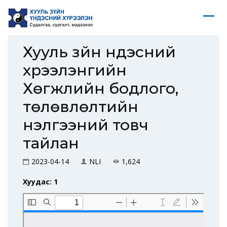
Хууль зүйн үндэсний
хүрээлэнгийн
Хөгжлийн бодлого,
төлөвлөлтийн
үнэлгээний товч
тайлан
2023-04-14
NLI
1,624
Хуудас: 1