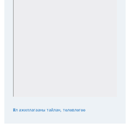
Үйл ажиллагааны тайлан, төлөвлөгөө