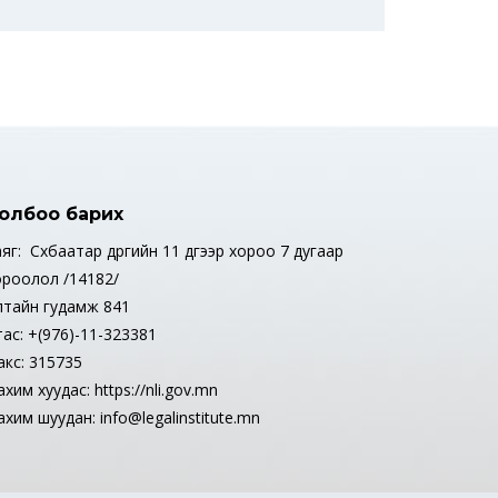
олбоо барих
яг: Сүхбаатар дүүргийн 11 дүгээр хороо 7 дугаар
ороолол /14182/
лтайн гудамж 841
тас: +(976)-11-323381
акс: 315735
хим хуудас: https://nli.gov.mn
хим шуудан: info@legalinstitute.mn