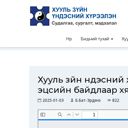
Нүүр
Бидний тухай
Хуу
Хууль зүйн үндэсний хүрээлэ
Хууль зүйн үндэсни
эцсийн байдлаар хя
2025-01-03
Б.Бат-Эрдэнэ
822