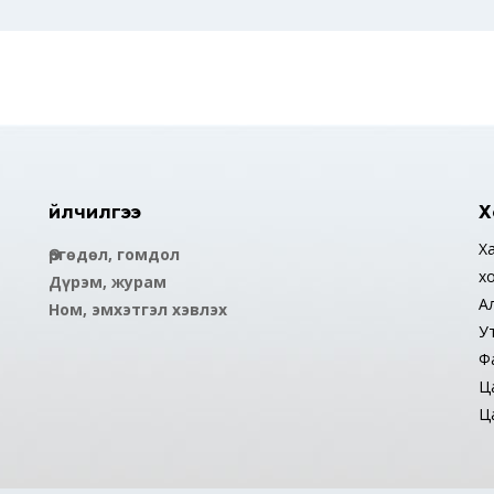
Үйлчилгээ
Х
Ха
Өргөдөл, гомдол
х
Дүрэм, журам
А
Ном, эмхэтгэл хэвлэх
У
Ф
Ца
Ца