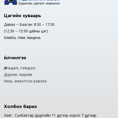
Цагийн хуваарь
Даваа ~ Баасан: 8:30 – 17:30
(12:30 – 13:30 цайны цаг)
Бямба, Ням: Амарна.
Үйлчилгээ
Өргөдөл, гомдол
Дүрэм, журам
Ном, эмхэтгэл хэвлэх
Холбоо барих
Хаяг: Сүхбаатар дүүргийн 11 дүгээр хороо 7 дугаар