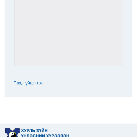
Төсөв, гүйцэтгэл