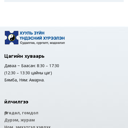
Цагийн хуваарь
Даваа ~ Баасан: 8:30 – 17:30
(12:30 – 13:30 цайны цаг)
Бямба, Ням: Амарна.
Үйлчилгээ
Өргөдөл, гомдол
Дүрэм, журам
Ном, эмхэтгэл хэвлэх