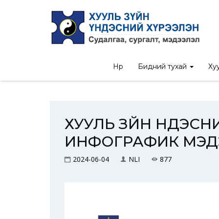
Нүүр
/
Үйл ажиллагааны статистик мэ
Нүүр
Бидний тухай
Хуу
ХУУЛЬ ЗҮЙН ҮНДЭС
ИНФОГРАФИК МЭД
2024-06-04
NLI
877