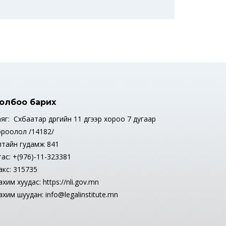
олбоо барих
яг: Сүхбаатар дүүргийн 11 дүгээр хороо 7 дугаар
ороолол /14182/
лтайн гудамж 841
тас: +(976)-11-323381
акс: 315735
хим хуудас: https://nli.gov.mn
хим шуудан: info@legalinstitute.mn