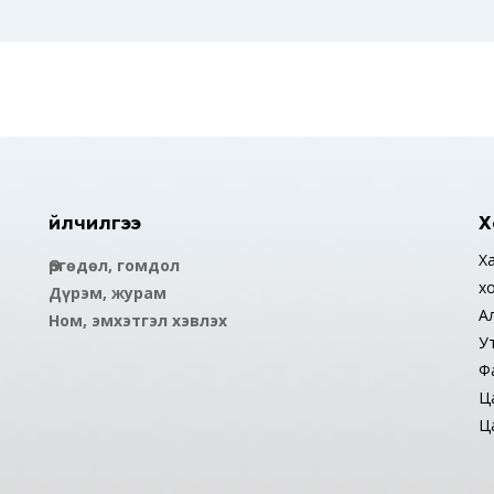
Үйлчилгээ
Х
Ха
Өргөдөл, гомдол
х
Дүрэм, журам
А
Ном, эмхэтгэл хэвлэх
У
Ф
Ца
Ца