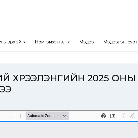
УЛЬ ЗҮЙН ҮНДЭСНИЙ ХҮРЭЭЛЭНГИЙН 2025 ОНЫ 07 ДУГААР С
ль, эрх зүй
Ном, эмхэтгэл
Мэдээ
Мэдээлэл, сур
НИЙ ХҮРЭЭЛЭНГИЙН 2025 ОН
ЭЭ