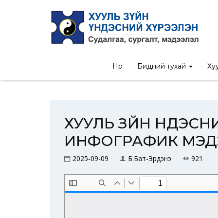
Нүүр
/
Ил тод байдал
/
ХУ
Нүүр
Бидний тухай
Хуу
ХУУЛЬ ЗҮЙН ҮНДЭС
ИНФОГРАФИК МЭД
2025-09-09
Б.Бат-Эрдэнэ
921