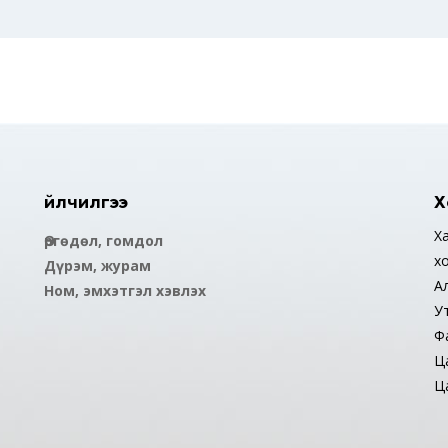
Үйлчилгээ
Х
Ха
Өргөдөл, гомдол
х
Дүрэм, журам
А
Ном, эмхэтгэл хэвлэх
У
Ф
Ца
Ца