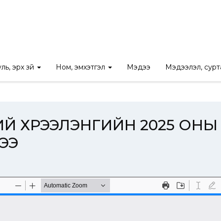
 ЗҮЙН ҮНДЭСНИЙ ХҮРЭЭЛЭНГИЙН 2025 ОНЫ 11 ДУГААР САРЫН
ль, эрх зүй
Ном, эмхэтгэл
Мэдээ
Мэдээлэл, сур
ИЙ ХҮРЭЭЛЭНГИЙН 2025 ОНЫ
ЭЭ