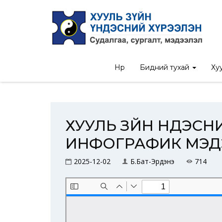
Нүүр
/
Мэдээ
/
ХУУЛЬ
Нүүр
Бидний тухай
Хуу
ХУУЛЬ ЗҮЙН ҮНДЭСН
ИНФОГРАФИК МЭД
2025-12-02
Б.Бат-Эрдэнэ
714