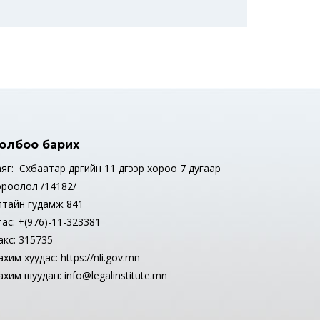
олбоо барих
яг: Сүхбаатар дүүргийн 11 дүгээр хороо 7 дугаар
ороолол /14182/
лтайн гудамж 841
тас: +(976)-11-323381
акс: 315735
хим хуудас: https://nli.gov.mn
хим шуудан: info@legalinstitute.mn