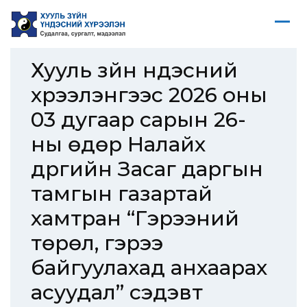
Хууль зүйн үндэсний
хүрээлэнгээс 2026 оны
03 дугаар сарын 26-
ны өдөр Налайх
дүүргийн Засаг даргын
тамгын газартай
хамтран “Гэрээний
төрөл, гэрээ
байгуулахад анхаарах
асуудал” сэдэвт