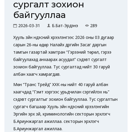
сургалт зохион
байгууллаа
2026-03-31
Б.Бат-Эрдэнэ
289
Хууль зүйн үндэсний хүрээлэнгээс 2026 оны 03 дугаар
сарын 26-ны өдөр Налайх дүүргийн Засаг даргын
тамгын газартай хамтран “Гэрээний төрөл, гэрээ
байгуулахад анхаарах асуудал” сэдэвт сургалт
зохион байгууллаа. Тус сургалтад нийт 30 гаруй
албан хаагч хамрагдав.
Мөн “Транс Трейд” ХХК-ны нийт 40 гаруй албан
хаагчдад “Гэмт хэргээс урьдчилан сэргийлэх нь”
сэдэвт сургалтыг зохион байгууллаа. Тус сургалтын
сургагч багшаар Хууль зүйн үндэсний хүрээлэнгийн
Эрүүгийн эрх зүй, криминологийн секторын эрхлэгч
Б.Ариунжаргал ажиллаа. секторын эрхлэгч
Б.Ариунжаргал ажиллаа.