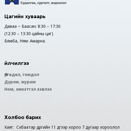
Цагийн хуваарь
Даваа ~ Баасан: 8:30 – 17:30
(12:30 – 13:30 цайны цаг)
Бямба, Ням: Амарна.
Үйлчилгээ
Өргөдөл, гомдол
Дүрэм, журам
Ном, эмхэтгэл хэвлэх
Холбоо барих
Хаяг: Сүхбаатар дүүргийн 11 дүгээр хороо 7 дугаар хороолол