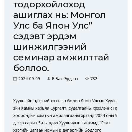
тодорхойлоход
ашиглах нь: Монгол
Улс ба Япон Улс”
сэдэвт эрдэм
шинжилгээний
семинар амжилттай
боллоо.
2024-09-09
Б.Бат-Эрдэнэ
782
Хууль зүйн үндэсний хүрээлэн болон Япон Улсын Хууль
зүйн яамны харьяа Сургалт, судалгааны хүрээлэн(RTI)
хоорондын хамтын ажиллагааны хүрээнд 2024 оны 9
дүгээр сарын 5-ны өдөр Хуульчдын танхимд “Гэмт
хэргийн цагаан номын үр дүнг эрүүгийн бодлого