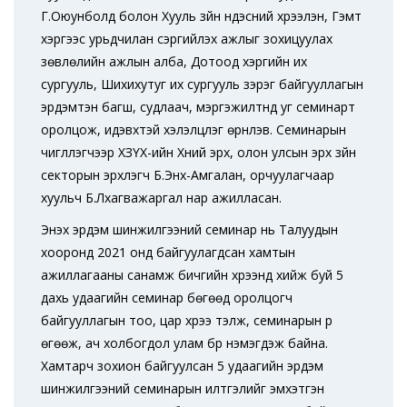
Г.Оюунболд болон Хууль зүйн үндэсний хүрээлэн, Гэмт
хэргээс урьдчилан сэргийлэх ажлыг зохицуулах
зөвлөлийн ажлын алба, Дотоод хэргийн их
сургууль, Шихихутуг их сургууль зэрэг байгууллагын
эрдэмтэн багш, судлаач, мэргэжилтнүүд уг семинарт
оролцож, идэвхтэй хэлэлцүүлэг өрнүүлэв. Семинарын
чиглүүлэгчээр ХЗҮХ-ийн Хүний эрх, олон улсын эрх зүйн
секторын эрхлэгч Б.Энх-Амгалан, орчуулагчаар
хуульч Б.Лхагважаргал нар ажилласан.
Энэхүү эрдэм шинжилгээний семинар нь Талуудын
хооронд 2021 онд байгуулагдсан хамтын
ажиллагааны санамж бичгийн хүрээнд хийж буй 5
дахь удаагийн семинар бөгөөд оролцогч
байгууллагын тоо, цар хүрээ тэлж, семинарын үр
өгөөж, ач холбогдол улам бүр нэмэгдэж байна.
Хамтарч зохион байгуулсан 5 удаагийн эрдэм
шинжилгээний семинарын илтгэлийг эмхэтгэн