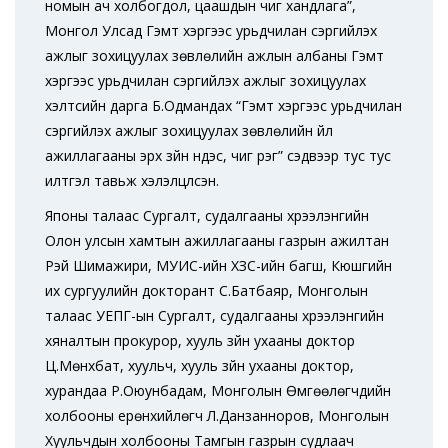
номын ач холбогдол, цаашдын чиг хандлага”,
Монгол Улсад Гэмт хэргээс урьдчилан сэргийлэх
ажлыг зохицуулах зөвлөлийн ажлын албаны Гэмт
хэргээс урьдчилан сэргийлэх ажлыг зохицуулах
хэлтсийн дарга Б.Одмандах “Гэмт хэргээс урьдчилан
сэргийлэх ажлыг зохицуулах зөвлөлийн үйл
ажиллагааны эрх зүйн үндэс, чиг үүрэг” сэдвээр тус тус
илтгэл тавьж хэлэлцүүлсэн.
Японы талаас Сургалт, судалгааны хүрээлэнгийн
Олон улсын хамтын ажиллагааны газрын ажилтан
Рэй Шимажири, МУИС-ийн ХЗС-ийн багш, Кюүшүгийн
их сургуулийн докторант С.Батбаяр, Монголын
талаас УЕПГ-ын Сургалт, судалгааны хүрээлэнгийн
хяналтын прокурор, хууль зүйн ухааны доктор
Ц.Мөнхбат, хуульч, хууль зүйн ухааны доктор,
хурандаа Р.Оюунбадам, Монголын Өмгөөлөгчдийн
холбооны ерөнхийлөгч Л.Данзанноров, Монголын
Хуульчдын холбооны Тамгын газрын судлаач