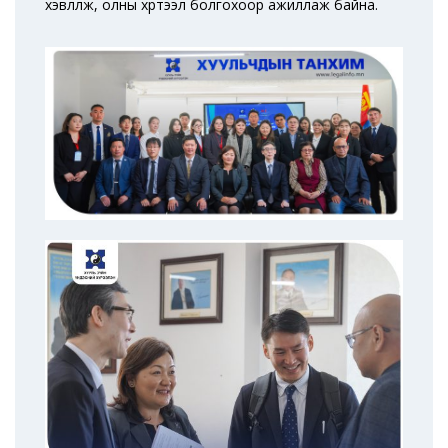
хэвлүүлж, олны хүртээл болгохоор ажиллаж байна.