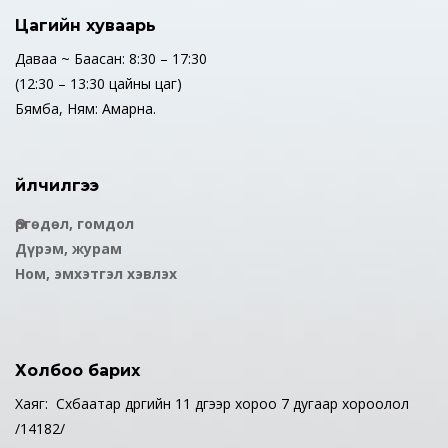
Цагийн хуваарь
Даваа ~ Баасан: 8:30 – 17:30
(12:30 – 13:30 цайны цаг)
Бямба, Ням: Амарна.
Үйлчилгээ
Өргөдөл, гомдол
Дүрэм, журам
Ном, эмхэтгэл хэвлэх
Холбоо барих
Хаяг: Сүхбаатар дүүргийн 11 дүгээр хороо 7 дугаар хороолол
/14182/