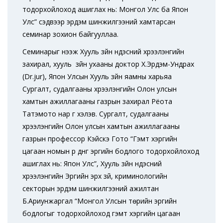
тодорхойлоход ашиглах нь: Монгол Улс ба Япон
Улс” сэдвээр эрдэм шинжилгээний хамтарсан
семинар зохион байгууллаа.
Семинарыг нээж Хууль зүйн үндэсний хүрээлэнгийн
захирал, хууль зүйн ухааны доктор Х.Эрдэм-Ундрах
(Dr.jur), Япон Улсын Хууль зүйн яамны харьяа
Сургалт, судалгааны хүрээлэнгийн Олон улсын
хамтын ажиллагааны газрын захирал Рёота
Татэмото нар үг хэлэв. Сургалт, судалгааны
хүрээлэнгийн Олон улсын хамтын ажиллагааны
газрын профессор Кэйсүкэ Гото “Гэмт хэргийн
цагаан номын үр дүнг эрүүгийн бодлого тодорхойлоход
ашиглах нь: Япон Улс”, Хууль зүйн үндэсний
хүрээлэнгийн Эрүүгийн эрх зүй, криминологийн
секторын эрдэм шинжилгээний ажилтан
Б.Ариунжаргал “Монгол Улсын төрийн эрүүгийн
бодлогыг тодорхойлоход гэмт хэргийн цагаан