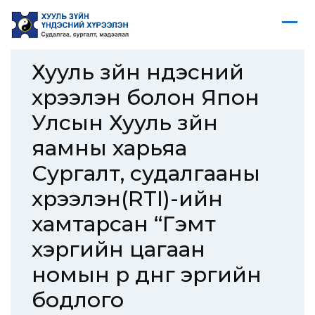
Хууль зүйн үндэсний
хүрээлэн болон Япон
Улсын Хууль зүйн
яамны харьяа
Сургалт, судалгааны
хүрээлэн(RTI)-ийн
хамтарсан “Гэмт
хэргийн цагаан
номын үр дүнг эрүүгийн
бодлого