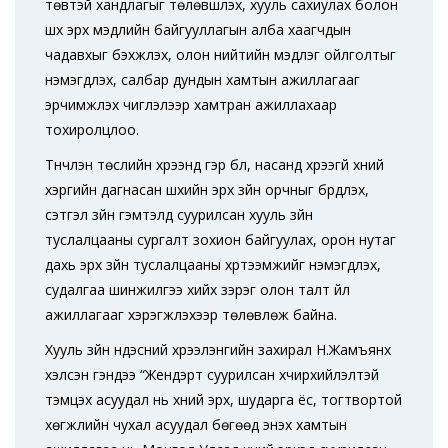
төвтэй хандлагыг төлөвшүүлэх, хууль сахиулах болон
шүүх эрх мэдлийн байгууллагын алба хаагчдын
чадавхыг бэхжүүлэх, олон нийтийн мэдлэг ойлголтыг
нэмэгдүүлэх, салбар дундын хамтын ажиллагааг
эрчимжүүлэх чиглэлээр хамтран ажиллахаар
тохиролцлоо.
Түүнчлэн төслийн хүрээнд гэр бүл, насанд хүрээгүй хүний
хэргийн дагнасан шүүхийн эрх зүйн орчныг бүрдүүлэх,
сэтгэл зүйн гэмтэлд суурилсан хууль зүйн
туслалцааны сургалт зохион байгуулах, орон нутаг
дахь эрх зүйн туслалцааны хүртээмжийг нэмэгдүүлэх,
судалгаа шинжилгээ хийх зэрэг олон талт үйл
ажиллагааг хэрэгжүүлэхээр төлөвлөж байна.
Хууль зүйн үндэсний хүрээлэнгийн захирал Н.Жамъянхүү
хэлсэн үгэндээ “Жендэрт суурилсан хүчирхийлэлтэй
тэмцэх асуудал нь хүний эрх, шударга ёс, тогтвортой
хөгжлийн чухал асуудал бөгөөд энэхүү хамтын