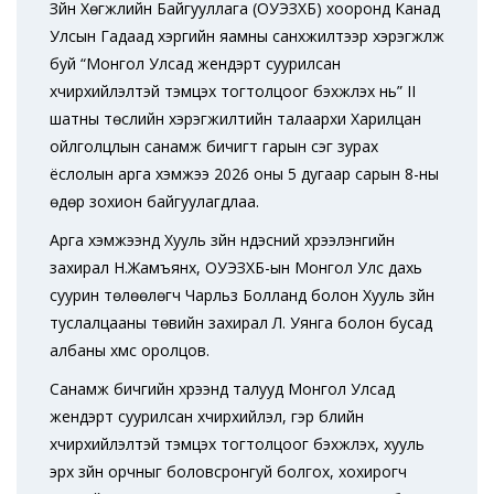
Зүйн Хөгжлийн Байгууллага (ОУЭЗХБ) хооронд Канад
Улсын Гадаад хэргийн яамны санхүүжилтээр хэрэгжүүлж
буй “Монгол Улсад жендэрт суурилсан
хүчирхийлэлтэй тэмцэх тогтолцоог бэхжүүлэх нь” II
шатны төслийн хэрэгжилтийн талаархи Харилцан
ойлголцлын санамж бичигт гарын үсэг зурах
ёслолын арга хэмжээ 2026 оны 5 дугаар сарын 8-ны
өдөр зохион байгуулагдлаа.
Арга хэмжээнд Хууль зүйн үндэсний хүрээлэнгийн
захирал Н.Жамъянхүү, ОУЭЗХБ-ын Монгол Улс дахь
суурин төлөөлөгч Чарльз Болланд болон Хууль зүйн
туслалцааны төвийн захирал Л. Уянга болон бусад
албаны хүмүүс оролцов.
Санамж бичгийн хүрээнд талууд Монгол Улсад
жендэрт суурилсан хүчирхийлэл, гэр бүлийн
хүчирхийлэлтэй тэмцэх тогтолцоог бэхжүүлэх, хууль
эрх зүйн орчныг боловсронгуй болгох, хохирогч