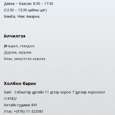
Даваа ~ Баасан: 8:30 – 17:30
(12:30 – 13:30 цайны цаг)
Бямба, Ням: Амарна.
Үйлчилгээ
Өргөдөл, гомдол
Дүрэм, журам
Ном, эмхэтгэл хэвлэх
Холбоо барих
Хаяг: Сүхбаатар дүүргийн 11 дүгээр хороо 7 дугаар хороолол
/14182/
Алтайн гудамж 841
Утас: +(976)-11-323381