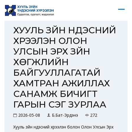
ХУУЛЬ ЗҮЙН ҮНДЭСНИЙ
ХҮРЭЭЛЭН ОЛОН
УЛСЫН ЭРХ ЗҮЙН
ХӨГЖЛИЙН
БАЙГУУЛЛАГАТАЙ
ХАМТРАН АЖИЛЛАХ
САНАМЖ БИЧИГТ
ГАРЫН ҮСЭГ ЗУРЛАА
2026-05-08
Б.Бат-Эрдэнэ
272
Хууль зүйн үндэсний хүрээлэн болон Олон Улсын Эрх