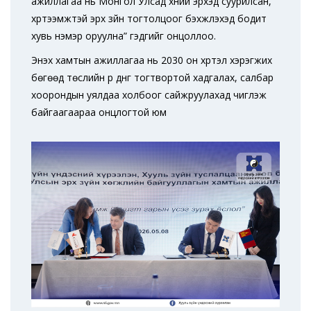
ажиллагаа нь Монгол Улсад хүний эрхэд суурилсан,
хүртээмжтэй эрх зүйн тогтолцоог бэхжүүлэхэд бодит
хувь нэмэр оруулна” гэдгийг онцоллоо.
Энэхүү хамтын ажиллагаа нь 2030 он хүртэл хэрэгжих
бөгөөд төслийн үр дүнг тогтвортой хадгалах, салбар
хоорондын уялдаа холбоог сайжруулахад чиглэж
байгаагаараа онцлогтой юм