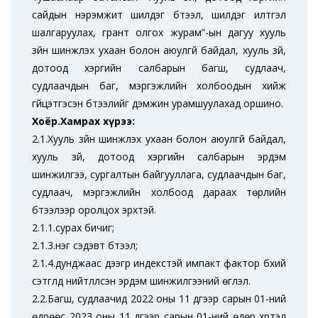
сайдын нэрэмжит шилдэг бүтээл, шилдэг илтгэл
шалгаруулах, грант олгох журам”-ын дагуу хууль
зүйн шинжлэх ухаан болон аюулгүй байдал, хууль зүй,
дотоод хэргийн салбарын багш, судлаач,
судлаачдын баг, мэргэжлийн холбоодын хийж
гүйцэтгэсэн бүтээлийг дэмжин урамшуулахад оршино.
Хоёр.Хамрах хүрээ:
2.1.Хууль зүйн шинжлэх ухаан болон аюулгүй байдал,
хууль зүй, дотоод хэргийн салбарын эрдэм
шинжилгээ, сургалтын байгууллага, судлаачдын баг,
судлаач, мэргэжлийн холбоод дараах төрлийн
бүтээлээр оролцох эрхтэй.
2.1.1.сурах бичиг;
2.1.3.нэг сэдэвт бүтээл;
2.1.4.дунджаас дээгүүр индекстэй импакт фактор бүхий
сэтгүүлд нийтлүүлсэн эрдэм шинжилгээний өгүүлэл.
2.2.Багш, судлаачид 2022 оны 11 дүгээр сарын 01-ний
өдрөөс 2023 оны 11 дүгээр сарын 01-ний өдөр хүртэл