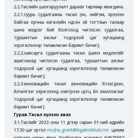
2.2.Төслийн шалгаруулалт дараах төрлөөр явагдана.
2.2.1.суурь судалгааны төсөл (хүн, нийгэм, хүрээлэн
байгаа орчны хөгжлийн үндсэн зүй тогтлын талаар
шинэ мэдлэг бий болгоход чиглэсэн судалгаа,
туршилтын ажлыг тодорхой цаг хугацаанд
хэрэгжүүлэхээр төлөвлөсөн баримт бичиг);
2.2.2.хавсарга судалгааны төсөл (шинэ мэдлэгийг
ашиглахад чиглэсэн судалгаа, туршилтын ажлыг
тодорхой цаг хугацаанд хэрэгжүүлэхээр төлөвлөсөн
баримт бичиг);
2.2.3.инновацийн төсөл (инновацийн бүтээгдэхүүн,
үйлчилгээг хэрэглээнд нэвтрүүлэх цогц үйл ажиллагааг
тодорхой цаг хугацаанд хэрэгжүүлэхээр төлөвлөсөн
баримт бичиг).
Гурав.Төсөл хүлээн авах
3.1.Төслийг 2023 оны 11 дүгээр сарын 01-ний өдрийн
17.30 цаг хүртэл
mojha_grant@legalinstitute.mn
цахим
хаягаар хүлээн авна. Холбогдох асуудлыг 94976597