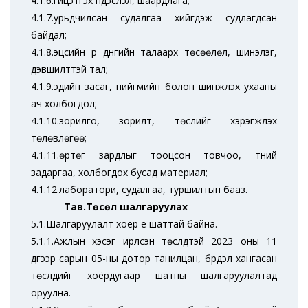
4.1.6.гүйцэтгэх үндэслэл, шаардлага;
4.1.7.урьдчилсан судалгаа хийгдэж судлагдсан
байдал;
4.1.8.эцсийн үр дүнгийн талаарх төсөөлөл, шинэлэг,
дэвшилттэй тал;
4.1.9.эдийн засаг, нийгмийн болон шинжлэх ухааны
ач холбогдол;
4.1.10.зорилго, зорилт, төслийг хэрэгжүүлэх
төлөвлөгөө;
4.1.11.өртөг зардлыг тооцсон товчоо, түүний
задаргаа, холбогдох бусад материал;
4.1.12.лаборатори, судалгаа, туршилтын бааз.
Тав.Төсөл шалгаруулах
5.1.Шалгаруулалт хоёр үе шаттай байна.
5.1.1.Ажлын хэсэг ирүүлсэн төслүүдтэй 2023 оны 11
дүгээр сарын 05-ны дотор танилцан, бүрдэл хангасан
төслүүдийг хоёрдугаар шатны шалгаруулалтад
оруулна.