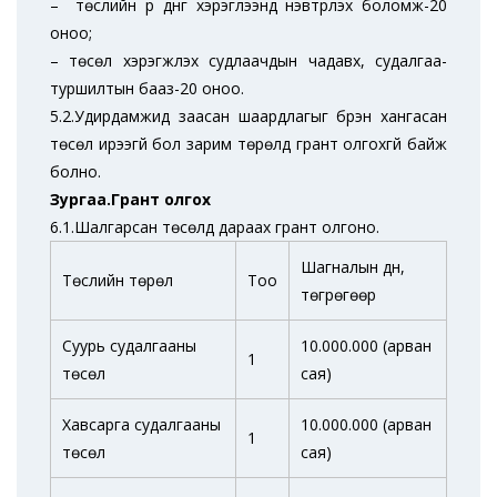
– төслийн үр дүнг хэрэглээнд нэвтрүүлэх боломж-20
оноо;
– төсөл хэрэгжүүлэх судлаачдын чадавх, судалгаа-
туршилтын бааз-20 оноо.
5.2.Удирдамжид заасан шаардлагыг бүрэн хангасан
төсөл ирээгүй бол зарим төрөлд грант олгохгүй байж
болно.
Зургаа.Грант олгох
6.1.Шалгарсан төсөлд дараах грант олгоно.
Шагналын дүн,
Төслийн төрөл
Тоо
төгрөгөөр
Суурь судалгааны
10.000.000 (арван
1
төсөл
сая)
Хавсарга судалгааны
10.000.000 (арван
1
төсөл
сая)