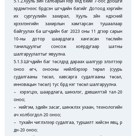
5.1.2.Хууль зүйн салбарын нэр хүнд бүхий 7-оос доошгүй
эрдэмтнээс бүрдсэн шүүгчдийн багийг Дотоод хэргийн
их сургуулийн захирал, Хууль зүйн үндэсний
хүрээлэнгийн захирлын хамтарсан тушаалаар
байгуулах ба шүүгчдийн баг 2023 оны 11 дүгээр сарын
10-ны дотор шаардлага хангасан төслийн
танилцуулгыг сонсож хоёрдугаар шатны
шалгаруулалтыг явуулна.
5.1.3.Шүүгчдийн баг төслүүдэд дараах шалгуур үзүүлэлтээр
оноо өгч, онооны нийлбэрээр төрөл (суурь
судалгааны төсөл, хавсарга судалгааны төсөл,
инновацын төсөл) тус бүрд нэг төсөл шалгаруулна.
– хэрэгцээ, шаардлага, шинэлэг, дэвшилтэй тал-20
оноо;
– нийгэм, эдийн засаг, шинжлэх ухаан, технологийн
ач холбогдол-20 оноо;
– тухайн чиглэлээр судалгаа, туршилт хийсэн явц, үр
дүн-20 оноо;