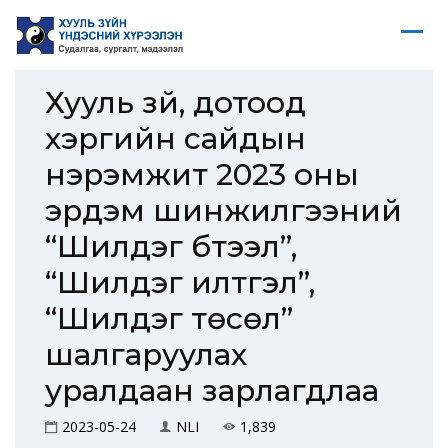
Хууль зүй, дотоод
хэргийн сайдын
нэрэмжит 2023 оны
эрдэм шинжилгээний
“Шилдэг бүтээл”,
“Шилдэг илтгэл”,
“Шилдэг төсөл”
шалгаруулах
уралдаан зарлагдлаа
2023-05-24
NLI
1,839