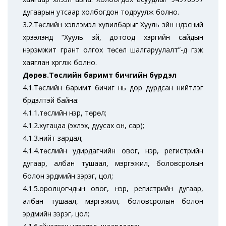
дугаарын утсаар холбогдон тодруулж болно.
3.2.Төслийн хэвлэмэл хувилбарыг Хууль зүйн үндэсний
хүрээлэнд “Хууль зүй, дотоод хэргийн сайдын
нэрэмжит грант олгох төсөл шалгаруулалт”-д гэж
хаяглан хүргүүлж болно.
Дөрөв.Төслийн баримт бичгийн бүрдэл
4.1.Төслийн баримт бичиг нь дор дурдсан нийтлэг
бүрдэлтэй байна:
4.1.1.төслийн нэр, төрөл;
4.1.2.хугацаа (эхлэх, дуусах он, сар);
4.1.3.нийт зардал;
4.1.4.төслийн удирдагчийн овог, нэр, регистрийн
дугаар, албан тушаал, мэргэжил, боловсролын
болон эрдмийн зэрэг, цол;
4.1.5.оролцогчдын овог, нэр, регистрийн дугаар,
албан тушаал, мэргэжил, боловсролын болон
эрдмийн зэрэг, цол;