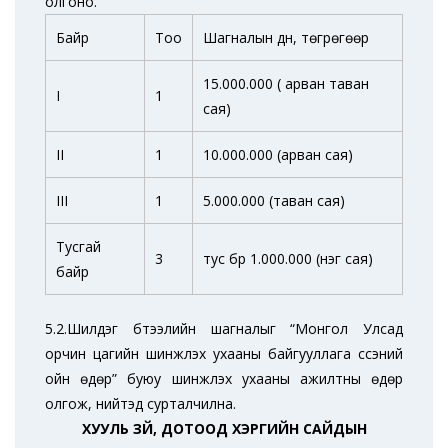
олгоно.
Байр
Тоо
Шагналын дүн, төгрөгөөр
15.000.000 ( арван таван
I
1
сая)
II
1
10.000.000 (арван сая)
III
1
5.000.000 (таван сая)
Тусгай
3
тус бүр 1.000.000 (нэг сая)
байр
5.2.Шилдэг бүтээлийн шагналыг “Монгол Улсад
орчин цагийн шинжлэх ухааны байгууллага үүссэний
ойн өдөр” буюу шинжлэх ухааны ажилтны өдөр
олгож, нийтэд сурталчилна.
ХУУЛЬ ЗҮЙ, ДОТООД ХЭРГИЙН САЙДЫН