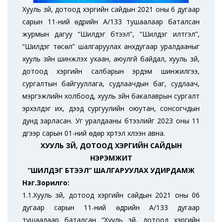
Хууль зүй, дотоод хэргийн сайдын 2021 оны 6 дугаар
сарын 11-ний өдрийн А/133 тушаалаар баталсан
журмын дагуу “Шилдэг бүтээл”, “Шилдэг илтгэл”,
“Шилдэг төсөл” шалгаруулах анхдугаар уралдааныг
хууль зүйн шинжлэх ухаан, аюулгүй байдал, хууль зүй,
дотоод хэргийн салбарын эрдэм шинжилгээ,
сургалтын байгууллага, судлаачдын баг, судлаач,
мэргэжлийн холбоод, хууль зүйн бакалаврын сургалт
эрхэлдэг их, дээд сургуулийн оюутан, сонсогчдын
дунд зарласан. Уг уралдааны бүтээлийг 2023 оны 11
дүгээр сарын 01-ний өдөр хүртэл хүлээн авна.
ХУУЛЬ ЗҮЙ, ДОТООД ХЭРГИЙН САЙДЫН
НЭРЭМЖИТ
“ШИЛДЭГ БҮТЭЭЛ” ШАЛГАРУУЛАХ УДИРДАМЖ
Нэг.Зорилго:
1.1.Хууль зүй, дотоод хэргийн сайдын 2021 оны 06
дугаар сарын 11-ний өдрийн А/133 дугаар
тушаалаар баталсан “Хууль зүй, дотоод хэргийн