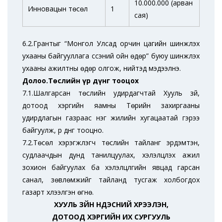
10.000.000 (арван
Инновацын төсөл
1
сая)
6.2.Грантыг “Монгол Улсад орчин цагийн шинжлэх
ухааны байгууллага үүссэний ойн өдөр” буюу шинжлэх
ухааны ажилтны өдөр олгож, нийтэд мэдээлнэ.
Долоо.Төслийн үр дүнг тооцох
7.1.Шалгарсан төслийн удирдагчтай Хууль зүй,
дотоод хэргийн яамны Төрийн захиргааны
удирдлагын газраас нэг жилийн хугацаатай гэрээ
байгуулж, үр дүнг тооцно.
7.2.Төсөл хэрэгжүүлэгч төслийн тайланг эрдэмтэн,
судлаачдын дунд танилцуулах, хэлэлцүүлэх ажил
зохион байгуулах ба хэлэлцүүлгийн явцад гарсан
санал, зөвлөмжийг тайланд тусгаж холбогдох
газарт хүлээлгэн өгнө.
ХУУЛЬ ЗҮЙН ҮНДЭСНИЙ ХҮРЭЭЛЭН,
ДОТООД ХЭРГИЙН ИХ СУРГУУЛЬ