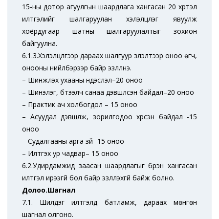
15-ны дотор агуулгын шаардлага хангасан 20 хүртэл
илтгэлийг шалгаруулан хэлэлцүүлэг явуулж
хоёрдугаар шатны шалгаруулалтыг зохион
байгуулна.
6.1.3.Хэлэлцүүлгээр дараах шалгуур үзүүлэлтээр оноо өгч,
онооны нийлбэрээр байр эзлүүлнэ.
– Шинжлэх ухааны үндэслэл–20 оноо
– Шинэлэг, бүтээлч санаа дэвшүүлсэн байдал–20 оноо
– Практик ач холбогдол – 15 оноо
– Асуудал дэвшүүлж, зорилгодоо хүрсэн байдал -15
оноо
– Судалгааны арга зүй -15 оноо
– Илтгэх ур чадвар– 15 оноо
6.2.Удирдамжид заасан шаардлагыг бүрэн хангасан
илтгэл ирээгүй бол байр эзлүүлэхгүй байж болно.
Долоо.Шагнал
7.1. Шилдэг илтгэлд батламж, дараах мөнгөн
шагнал олгоно.