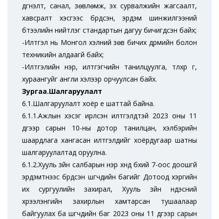
дүгнэлт, санал, зөвлөмж, эх сурвалжийн жагсаалт,
хавсралт хэсгээс бүрдсэн, эрдэм шинжилгээний
бүтээлийн нийтлэг стандартын дагуу бичигдсэн байх;
-Илтгэл нь Монгол хэлний зөв бичих дүрмийн болон
техникийн алдаагүй байх;
-Илтгэлийн нэр, илтгэгчийн танилцуулга, түлхүүр үг,
хураангуйг англи хэлээр орчуулсан байх.
Зургаа.Шалгаруулалт
6.1.Шалгаруулалт хоёр үе шаттай байна.
6.1.1.Ажлын хэсэг ирүүлсэн илтгэлүүдтэй 2023 оны 11
дүгээр сарын 10-ны дотор танилцан, хэлбэрийн
шаардлага хангасан илтгэлүүдийг хоёрдугаар шатны
шалгаруулалтад оруулна.
6.1.2.Хууль зүйн салбарын нэр хүнд бүхий 7-оос доошгүй
эрдэмтнээс бүрдсэн шүүгчдийн багийг Дотоод хэргийн
их сургуулийн захирал, Хууль зүйн үндэсний
хүрээлэнгийн захирлын хамтарсан тушаалаар
байгуулах ба шүүгчдийн баг 2023 оны 11 дүгээр сарын