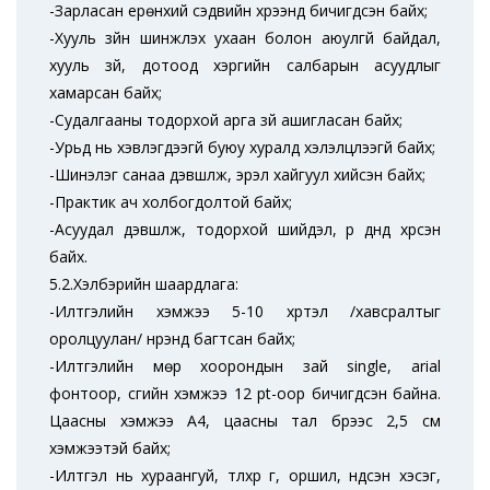
-Зарласан ерөнхий сэдвийн хүрээнд бичигдсэн байх;
-Хууль зүйн шинжлэх ухаан болон аюулгүй байдал,
хууль зүй, дотоод хэргийн салбарын асуудлыг
хамарсан байх;
-Судалгааны тодорхой арга зүй ашигласан байх;
-Урьд нь хэвлэгдээгүй буюу хуралд хэлэлцүүлээгүй байх;
-Шинэлэг санаа дэвшүүлж, эрэл хайгуул хийсэн байх;
-Практик ач холбогдолтой байх;
-Асуудал дэвшүүлж, тодорхой шийдэл, үр дүнд хүрсэн
байх.
5.2.Хэлбэрийн шаардлага:
-Илтгэлийн хэмжээ 5-10 хүртэл /хавсралтыг
оролцуулан/ нүүрэнд багтсан байх;
-Илтгэлийн мөр хоорондын зай single, аrial
фонтоор, үсгийн хэмжээ 12 pt-оор бичигдсэн байна.
Цаасны хэмжээ А4, цаасны тал бүрээс 2,5 см
хэмжээтэй байх;
-Илтгэл нь хураангуй, түлхүүр үг, оршил, үндсэн хэсэг,