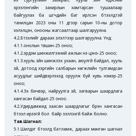
хүрээлэнгийн захирлын хамтарсан тушаалаар
байгуулах ба шүүгчдийн баг ирүүлсэн бүтээлүүдтэй
танилцан 2023 оны 11 дүгээр сарын 10-ны дотор
хэлэлцэн, онооны жагсаалтаар шалгаруулна.
4.2.Бүтээлийг дараах үзүүлэлтээр шалгаруулна. Үүнд:
4.1.1.онолын түвшин-25 оноо;
4.1.2.эрдэм шинжилгээний ажлын үнэ цэнэ-25 оноо;
4.1.3.хууль зүйн шинжлэх ухаан, аюулгүй байдал, хууль
зүй, дотоод хэргийн салбарын хөгжлийн тулгамдсан
асуудлыг шийдвэрлэхэд оруулж буй хувь нэмэр-25
оноо;
4.1.4.Эх бичвэр, найруулга зүй, загварын шаардлага
хангасан байдал-25 оноо.
4.2.Удирдамжид заасан шаардлагыг бүрэн хангасан
бүтээл ирээгүй бол байр эзлүүлэхгүй байж болно.
Тав.Шагнал:
5.1.Шилдэг бүтээлд батламж, дараах мөнгөн шагнал