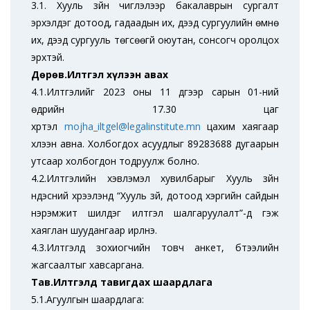
3.1. Хууль зүйн чиглэлээр бакалаврын сургалт
эрхэлдэг дотоод, гадаадын их, дээд сургуулийн өмнө
их, дээд сургууль төгсөөгүй оюутан, сонсогч оролцох
эрхтэй.
Дөрөв.Илтгэл хүлээн авах
4.1.Илтгэлийг 2023 оны 11 дүгээр сарын 01-ний
өдрийн 17.30 цаг
хүртэл
mojha_iltgel@legalinstitute.mn
цахим хаягаар
хүлээн авна. Холбогдох асуудлыг 89283688 дугаарын
утсаар холбогдон тодруулж болно.
4.2.Илтгэлийн хэвлэмэл хувилбарыг Хууль зүйн
үндэсний хүрээлэнд “Хууль зүй, дотоод хэргийн сайдын
нэрэмжит шилдэг илтгэл шалгаруулалт”-д гэж
хаяглан шуудангаар ирүүлнэ.
4.3.Илтгэлд зохиогчийн товч анкет, бүтээлийн
жагсаалтыг хавсаргана.
Тав.Илтгэлд тавигдах шаардлага
5.1.Агуулгын шаардлага: