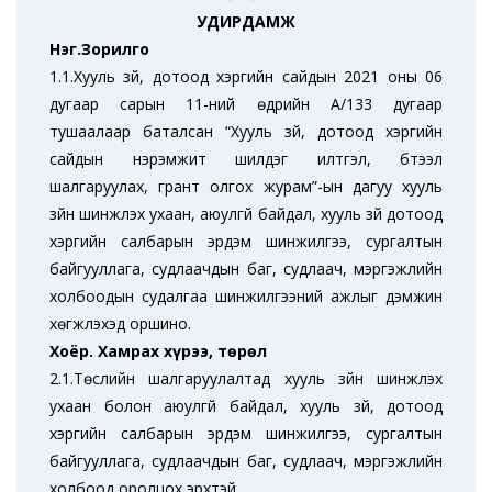
УДИРДАМЖ
Нэг.Зорилго
1.1.Хууль зүй, дотоод хэргийн сайдын 2021 оны 06
дугаар сарын 11-ний өдрийн А/133 дугаар
тушаалаар баталсан “Хууль зүй, дотоод хэргийн
сайдын нэрэмжит шилдэг илтгэл, бүтээл
шалгаруулах, грант олгох журам”-ын дагуу хууль
зүйн шинжлэх ухаан, аюулгүй байдал, хууль зүй дотоод
хэргийн салбарын эрдэм шинжилгээ, сургалтын
байгууллага, судлаачдын баг, судлаач, мэргэжлийн
холбоодын судалгаа шинжилгээний ажлыг дэмжин
хөгжүүлэхэд оршино.
Хоёр. Хамрах хүрээ, төрөл
2.1.Төслийн шалгаруулалтад хууль зүйн шинжлэх
ухаан болон аюулгүй байдал, хууль зүй, дотоод
хэргийн салбарын эрдэм шинжилгээ, сургалтын
байгууллага, судлаачдын баг, судлаач, мэргэжлийн
холбоод оролцох эрхтэй.