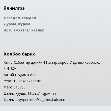
Үйлчилгээ
Өргөдөл, гомдол
Дүрэм, журам
Ном, эмхэтгэл хэвлэх
Холбоо барих
Хаяг: Сүхбаатар дүүргийн 11 дүгээр хороо 7 дугаар хороолол
/14182/
Алтайн гудамж 841
Утас: +(976)-11-323381
Факс: 315735
Цахим хуудас: https://nli.gov.mn
Цахим шуудан: info@legalinstitute.mn