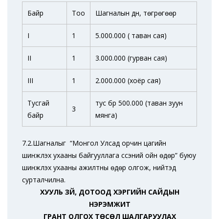
Байр
Тоо
Шагналын дүн, төгрөгөөр
I
1
5.000.000 ( таван сая)
II
1
3.000.000 (гурван сая)
III
1
2.000.000 (хоёр сая)
Тусгай
тус бүр 500.000 (таван зуун
3
байр
мянга)
7.2.Шагналыг “Монгол Улсад орчин цагийн
шинжлэх ухааны байгууллага үүссэний ойн өдөр” буюу
шинжлэх ухааны ажилтны өдөр олгож, нийтэд
сурталчилна.
ХУУЛЬ ЗҮЙ, ДОТООД ХЭРГИЙН САЙДЫН
НЭРЭМЖИТ
ГРАНТ ОЛГОХ ТӨСӨЛ ШАЛГАРУУЛАХ