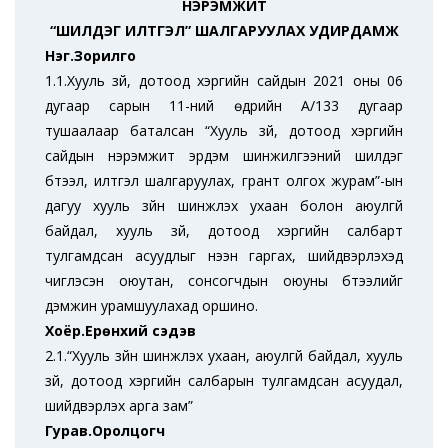
НЭРЭМЖИТ
“ШИЛДЭГ ИЛТГЭЛ” ШАЛГАРУУЛАХ УДИРДАМЖ
Нэг.Зорилго
1.1.Хууль зүй, дотоод хэргийн сайдын 2021 оны 06
дугаар сарын 11-ний өдрийн А/133 дугаар
тушаалаар баталсан “Хууль зүй, дотоод хэргийн
сайдын нэрэмжит эрдэм шинжилгээний шилдэг
бүтээл, илтгэл шалгаруулах, грант олгох журам”-ын
дагуу хууль зүйн шинжлэх ухаан болон аюулгүй
байдал, хууль зүй, дотоод хэргийн салбарт
тулгамдсан асуудлыг нээн гаргах, шийдвэрлэхэд
чиглэсэн оюутан, сонсогчдын оюуны бүтээлийг
дэмжин урамшуулахад оршино.
Хоёр.Ерөнхий сэдэв
2.1.“Хууль зүйн шинжлэх ухаан, аюулгүй байдал, хууль
зүй, дотоод хэргийн салбарын тулгамдсан асуудал,
шийдвэрлэх арга зам”
Гурав.Оролцогч