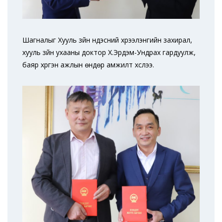
Шагналыг Хууль зүйн үндэсний хүрээлэнгийн захирал,
хууль зүйн ухааны доктор Х.Эрдэм-Ундрах гардуулж,
баяр хүргэн ажлын өндөр амжилт хүслээ.