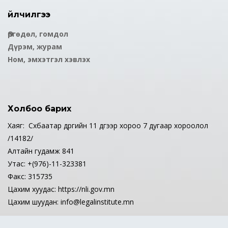
Үйлчилгээ
Өргөдөл, гомдол
Дүрэм, журам
Ном, эмхэтгэл хэвлэх
Холбоо барих
Хаяг: Сүхбаатар дүүргийн 11 дүгээр хороо 7 дугаар хороолол
/14182/
Алтайн гудамж 841
Утас: +(976)-11-323381
Факс: 315735
Цахим хуудас: https://nli.gov.mn
Цахим шуудан: info@legalinstitute.mn