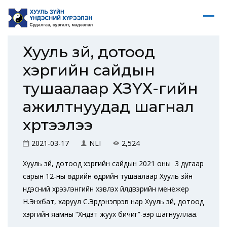
Хууль зүй, дотоод
хэргийн сайдын
тушаалаар ХЗҮХ-гийн
ажилтнуудад шагнал
хүртээлээ
2021-03-17
NLI
2,524
Хууль зүй, дотоод хэргийн сайдын 2021 оны 3 дугаар
сарын 12-ны өдрийн өдрийн тушаалаар Хууль зүйн
үндэсний хүрээлэнгийн хэвлэх үйлдвэрийн менежер
Н.Энхбат, харуул С.Эрдэнэпүрэв нар Хууль зүй, дотоод
хэргийн яамны “Хүндэт жуух бичиг”-ээр шагнууллаа.