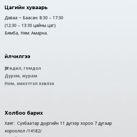
Цагийн хуваарь
Даваа ~ Баасан: 8:30 – 17:30
(12:30 – 13:30 цайны цаг)
Бямба, Ням: Амарна.
Үйлчилгээ
Өргөдөл, гомдол
Дүрэм, журам
Ном, эмхэтгэл хэвлэх
Холбоо барих
Хаяг: Сүхбаатар дүүргийн 11 дүгээр хороо 7 дугаар
хороолол /14182/