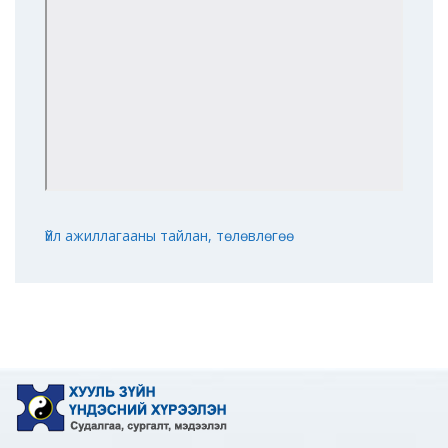
Үйл ажиллагааны тайлан, төлөвлөгөө