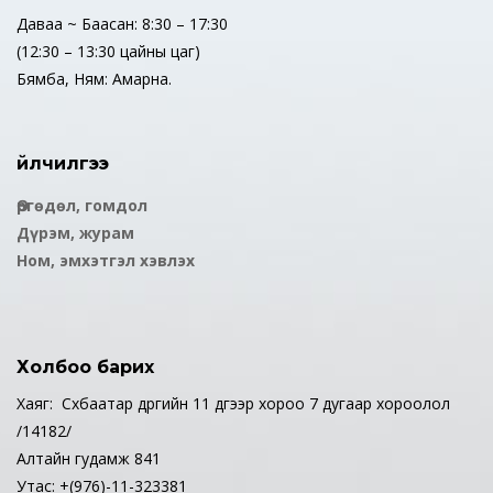
Даваа ~ Баасан: 8:30 – 17:30
(12:30 – 13:30 цайны цаг)
Бямба, Ням: Амарна.
Үйлчилгээ
Өргөдөл, гомдол
Дүрэм, журам
Ном, эмхэтгэл хэвлэх
Холбоо барих
Хаяг: Сүхбаатар дүүргийн 11 дүгээр хороо 7 дугаар хороолол
/14182/
Алтайн гудамж 841
Утас: +(976)-11-323381