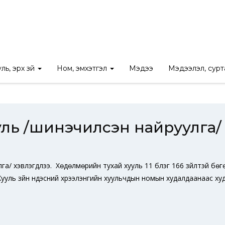
/
Ном
/
Хөдөлмөрийн тухай хууль /шинэчилсэн найруулга/ хэвлэг
ль, эрх зүй
Ном, эмхэтгэл
Мэдээ
Мэдээлэл, сур
ууль /шинэчилсэн найруулга/
/ хэвлэгдлээ. Хөдөлмөрийн тухай хууль 11 бүлэг 166 зүйлтэй бөгөө
 Хууль зүйн үндэсний хүрээлэнгийн хуульчдын номын худалдаанаас 