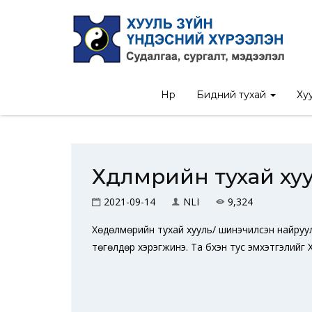
Нүүр
Нүүр
Бидний тухай
Хуу
Хөдөлмөрийн тухай х
2021-09-14
NLI
9,324
Хөдөлмөрийн тухай хууль/ шинэчилсэн найруулга
төгөлдөр хэрэгжинэ. Та бүхэн тус эмхэтгэлийг