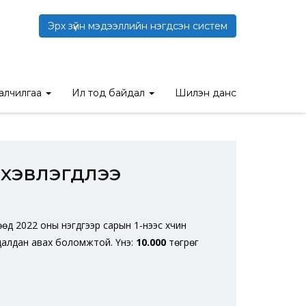
Эрх зүйн мэдээллийн нэгдсэн систем
длээ
талчилгаа
Ил тод байдал
Шилэн данс
 хэвлэгдлээ
д 2022 оны нэгдүгээр сарын 1-нээс хүчин
худалдан авах боломжтой. Үнэ:
10.000
төгрөг