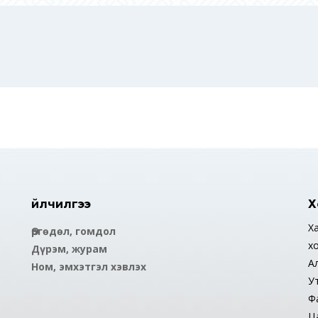
Үйлчилгээ
Х
Ха
Өргөдөл, гомдол
х
Дүрэм, журам
А
Ном, эмхэтгэл хэвлэх
У
Ф
Ца