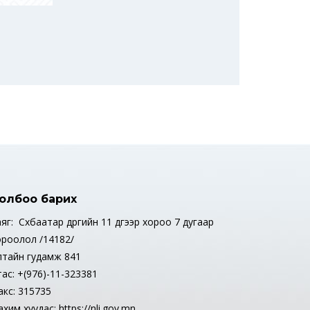
олбоо барих
яг: Сүхбаатар дүүргийн 11 дүгээр хороо 7 дугаар
ороолол /14182/
лтайн гудамж 841
тас: +(976)-11-323381
акс: 315735
хим хуудас: https://nli.gov.mn