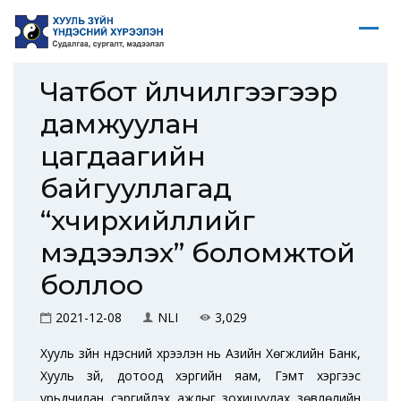
Чатбот үйлчилгээгээр
дамжуулан
цагдаагийн
байгууллагад
“хүчирхийллийг
мэдээлэх” боломжтой
боллоо
2021-12-08
NLI
3,029
Хууль зүйн үндэсний хүрээлэн нь Азийн Хөгжлийн Банк,
Хууль зүй, дотоод хэргийн яам, Гэмт хэргээс
урьдчилан сэргийлэх ажлыг зохицуулах зөвлөлийн