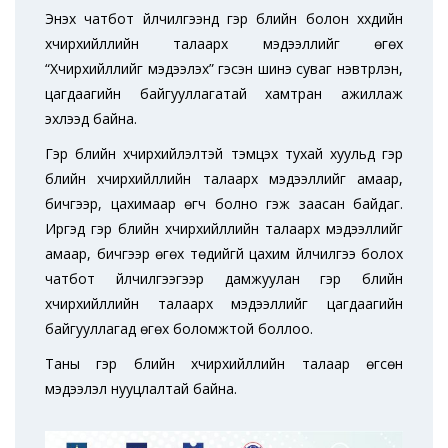
Энэхүү чатбот үйлчилгээнд гэр бүлийн болон хүүхдийн
хүчирхийллийн талаарх мэдээллийг өгөх
“Хүчирхийллийг мэдээлэх” гэсэн шинэ суваг нэвтрүүлэн,
цагдаагийн байгууллагатай хамтран ажиллаж
эхлээд байна.
Гэр бүлийн хүчирхийлэлтэй тэмцэх тухай хуульд гэр
бүлийн хүчирхийллийн талаарх мэдээллийг амаар,
бичгээр, цахимаар өгч болно гэж заасан байдаг.
Иргэд гэр бүлийн хүчирхийллийн талаарх мэдээллийг
амаар, бичгээр өгөх төдийгүй цахим үйлчилгээ болох
чатбот үйлчилгээгээр дамжуулан гэр бүлийн
хүчирхийллийн талаарх мэдээллийг цагдаагийн
байгууллагад өгөх боломжтой боллоо.
Таны гэр бүлийн хүчирхийллийн талаар өгсөн
мэдээлэл нууцлалтай байна.