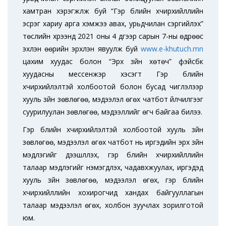
хамтран хэрэгжүүлж буй “Гэр бүлийн хүчирхийллийн
эсрэг хариу арга хэмжээ авах, урьдчилан сэргийлэх”
төслийн хүрээнд 2021 оны 4 дүгээр сарын 7-ны өдрөөс
эхлэн өөрийн эрхлэн явуулж буй
www.e-khutuch.mn
цахим хуудас болон “Эрх зүйн хөтөч” фэйсбүүк
хуудасны мессенжэр хэсэгт Гэр бүлийн
хүчирхийлэлтэй холбоотой болон бусад чиглэлээр
хууль зүйн зөвлөгөө, мэдээлэл өгөх чатбот үйлчилгээг
суурилуулан зөвлөгөө, мэдээллийг өгч байгаа билээ.
Гэр бүлийн хүчирхийлэлтэй холбоотой хууль зүйн
зөвлөгөө, мэдээлэл өгөх чатбот нь иргэдийн эрх зүйн
мэдлэгийг дээшлүүлэх, гэр бүлийн хүчирхийллийн
талаар мэдлэгийг нэмэгдүүлэх, чадавхжуулах, иргэдэд
хууль зүйн зөвлөгөө, мэдээлэл өгөх, гэр бүлийн
хүчирхийллийн хохирогчид хандах байгууллагын
талаар мэдээлэл өгөх, холбон зуучлах зорилготой
юм.