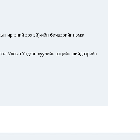
улсын иргэний эрх зүй)-ийн бичвэрийг нэмж
онгол Улсын Үндсэн хуулийн цэцийн шийдвэрийн