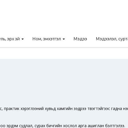
Нүүр
/
Ном
/
Шинэ номын мэдээ
ль, эрх зүй
Ном, эмхэтгэл
Мэдээ
Мэдээлэл, сур
эс, практик хэрэглээний хувьд хамгийн ээдрээ түвэгтэйгээс гадна н
номоо эрдэм судлал, сурах бичгийн хослол арга ашиглан бэлтгэлээ.