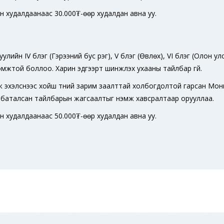
ын худалдаанаас 30.000₮-өөр худалдан авна уу.
улийн IV бүлэг (Гэрээний бус үүрэг), V бүлэг (Өвлөх), VI бүлэг (Олон 
ломжтой боллоо. Харин эдгээрт шинжлэх ухааны тайлбар үгүй.
дөж эхэлснээс хойш түүний зарим заалттай холбогдолтой гарсан М
 баталсан тайлбарын жагсаалтыг нэмж хавсралтаар орууллаа.
ын худалдаанаас 50.000₮-өөр худалдан авна уу.