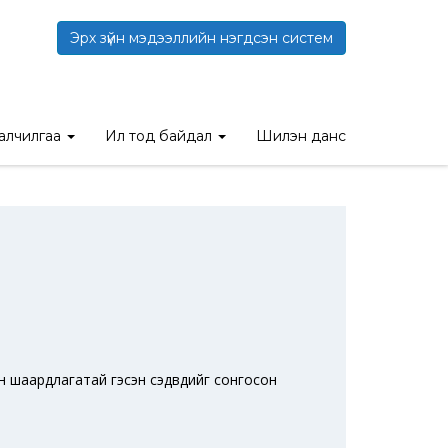
Эрх зүйн мэдээллийн нэгдсэн систем
талчилгаа
Ил тод байдал
Шилэн данс
эн шаардлагатай гэсэн сэдвүүдийг сонгосон