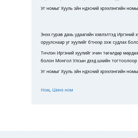
Уг номыг Хууль зүйн үндэсний хүрээлэнгийн ном
Энэхүү гурав дахь удаагийн хэвлэлтэд Иргэний ху
оруулснаар уг хуулийг бүтнээр үзэж судлах бо
Түүнчлэн Иргэний хуулийг хүчин төгөлдөр мөр
болон Монгол Улсын дээд шүүхийн тогтоолоор
Уг номыг Хууль зүйн үндэсний хүрээлэнгийн ном
Ном
,
Шинэ ном