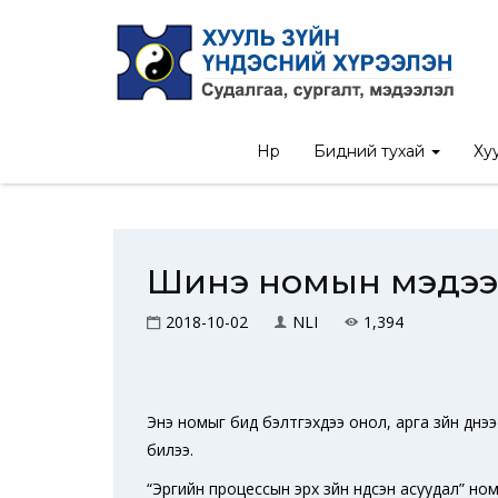
Нүүр
Бидний тухай
Хуу
Шинэ номын мэдээ
2018-10-02
NLI
1,394
Энэ номыг бид бэлтгэхдээ онол, арга зүйн үүднэ
билээ.
“Эрүүгийн процессын эрх зүйн үндсэн асуудал” 