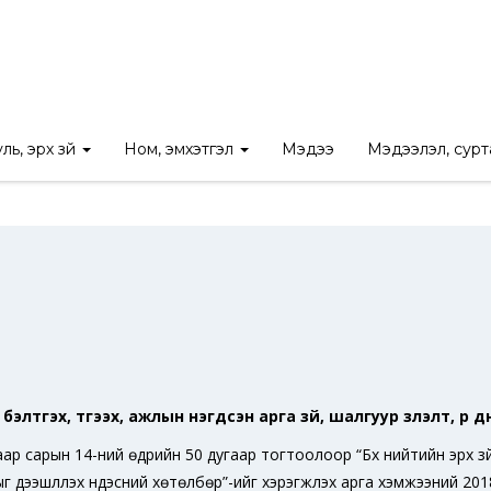
Нүүр
/
Ном
/
Шинэ номын мэдээ
ль, эрх зүй
Ном, эмхэтгэл
Мэдээ
Мэдээлэл, сур
элтгэх, түгээх, ажлын нэгдсэн арга зүй, шалгуур үзүүлэлт, үр 
р сарын 14-ний өдрийн 50 дугаар тогтоолоор “Бүх нийтийн эрх зүй
ыг дээшлүүлэх үндэсний хөтөлбөр”-ийг хэрэгжүүлэх арга хэмжээний 