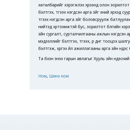
хөтөлбөрийг хэрэгжүүлэх хүрээнд олон зорилтот
бэлтгэх, түгээх нэгдсэн арга зүйг хүний эрхэд с
түгээх нэгдсэн арга зүйг боловсруулж батлуула
нийтэд хүртээмжтэй бус, зорилтот бүлгийн хэрэ
зүйн сургалт, сурталчилгааны ажлын нэгдсэн арг
мэдээллийг бэлтгэх, түгээх, үр дүнг тооцох шалг
бэлтгэж, хүргэх үйл ажиллагааны арга зүйн үндэс 
Та бүхэн энэхүү гарын авлагыг Хууль зүйн үндэ
Ном
,
Шинэ ном