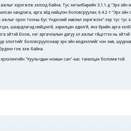
 ажлыг хэрэгжүүлж эхлээд байна. Тус хөтөлбөрийн 3.1.1-д “Эрх зүйн
уурилсан хандлага, арга зүйд нийцүүлэн боловсруулах; 6.4.2-т “Эрх зү
х ажлыг орон тооны бус Үндэсний зөвлөл хэрэгжүүлэх”-ээр тус тус 
гцээ, шаардлагад нийцэхгүй, харилцан адилгүй, янз бүрийн арга х
а зүйтэй болж, нэг аргачлалын дагуу эл ажлыг гүйцэтгэх нь зүйтэй 
уур үзүүлэлтийг боловсруулснаар эрх зүйн мэдээллийг үнэн зөв, шуурх
бүрдэнэ гэж үзэж байна.
сний хүрээлэнгийн “Хуульчдын номын сан”-аас танилцах боломжтой.