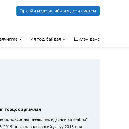
Эрх зүйн мэдээллийн нэгдсэн систем
талчилгаа
Ил тод байдал
Шилэн данс
дүнг тооцох аргачлал
н боловсролыг дээшлүүлэх үндэсний хөтөлбөр”-
2018-2019 оны төлөвлөгөөний дагуу 2018 онд