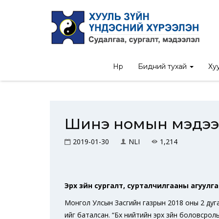
Нүүр
Бидний тухай
Хуу
Шинэ номын мэдээ
2019-01-30
NLI
1,214
Эрх зүйн сургалт, сурталчилгааны агуулга б
Монгол Улсын Засгийн газрын 2018 оны 2 дугаа
ийг баталсан. “Бүх нийтийн эрх зүйн боловсрол