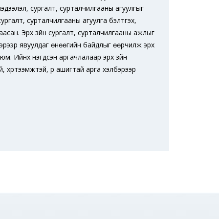
 мэдээлэл, сургалт, сурталчилгааны агуулгыг
йн сургалт, сурталчилгааны агуулга бэлтгэх,
заасан. Эрх зүйн сургалт, сурталчилгааны ажлыг
элбэрээр явуулдаг өнөөгийн байдлыг өөрчилж эрх
юм. Ийнхүү нэгдсэн аргачлалаар эрх зүйн
ай, хүртээмжтэй, үр ашигтай арга хэлбэрээр