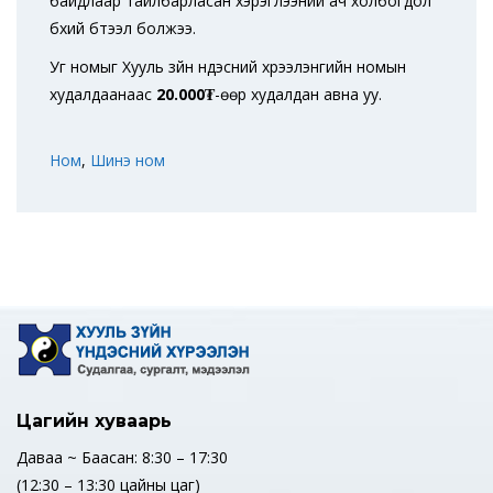
байдлаар тайлбарласан хэрэглээний ач холбогдол
бүхий бүтээл болжээ.
Уг номыг Хууль зүйн үндэсний хүрээлэнгийн номын
худалдаанаас
2
0
.000₮
-өөр худалдан авна уу.
Ном
,
Шинэ ном
Цагийн хуваарь
Даваа ~ Баасан: 8:30 – 17:30
(12:30 – 13:30 цайны цаг)