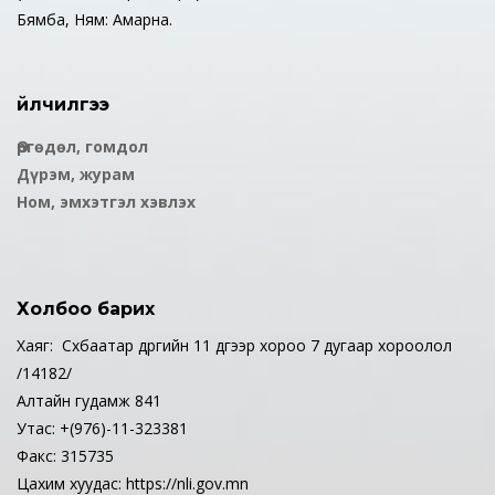
Бямба, Ням: Амарна.
Үйлчилгээ
Өргөдөл, гомдол
Дүрэм, журам
Ном, эмхэтгэл хэвлэх
Холбоо барих
Хаяг: Сүхбаатар дүүргийн 11 дүгээр хороо 7 дугаар хороолол
/14182/
Алтайн гудамж 841
Утас: +(976)-11-323381
Факс: 315735
Цахим хуудас: https://nli.gov.mn