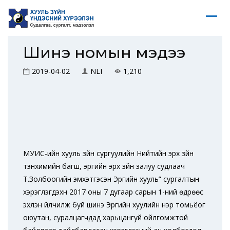
Шинэ номын мэдээ
2019-04-02
NLI
1,210
МУИС-ийн хууль зүйн сургуулийн Нийтийн эрх зүйн
тэнхимийн багш, эрүүгийн эрх зүйн залуу судлаач
Т.Золбоогийн эмхэтгэсэн Эрүүгийн хууль” сургалтын
хэрэглэгдэхүүн 2017 оны 7 дугаар сарын 1-ний өдрөөс
эхлэн үйлчилж буй шинэ Эрүүгийн хуулийн нэр томьёог
оюутан, суралцагчдад харьцангуй ойлгомжтой