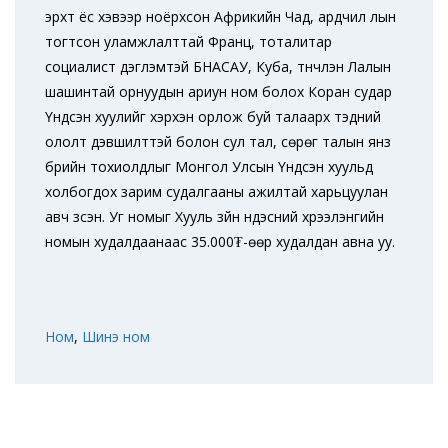
эрхт ёс хэвээр ноёрхсон Африкийн Чад, ардчил лын
тогтсон уламжлалттай Франц, тоталитар
социалист дэглэмтэй БНАСАУ, Куба, түүнчлэн Лалын
шашинтай орнуудын ариун ном болох Коран судар
Үндсэн хуулийг хэрхэн орлож буй талаарх тэдний
ололт дэвшилттэй болон сул тал, сөрөг талын янз
бүрийн тохиолдлыг Монгол Улсын Үндсэн хуульд
холбогдох зарим судалгааны ажилтай харьцуулан
авч үзсэн. Уг номыг Хууль зүйн үндэсний хүрээлэнгийн
номын худалдаанаас 35.000₮-өөр худалдан авна уу.
Ном
,
Шинэ ном