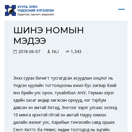
ШИНЭ НОМЫН
МЭДЭЭ
2018-06-07
NLI
1,343
Энэхүү сурах бичигт тусгагдсан асуудлын онцлог нь
Үндсэн хуулийн тогтолцооны ижил бус загвар бүхий
янз бүрийн улс орон, тухайлбал: АНУ, Герман зэрэг
эдийн засаг өндөр хөгжсөн орнууд, нэг тэрбум
давсан хүн амтай Хятад, Энэтхэг зэрэг улсаас эхлээд
10 мянга хүрэхтэй үгүйтэй хүн амтай Науру хэмээх
далайн жижиг улс, Карибын тэнгисийн савд орших
Сент-Киттс ба Невис; хөдөө тосгодод нь эцгийн