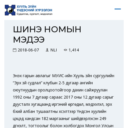
ШИНЭ НОМЫН
МЭДЭЭ
2018-06-07
NLI
1,414
Энэхүү гарын авлагыг МУИС-ийн Хууль зүйн сургуулийн
“Эрх зүй судлал” клубын 2-5 дугаар ангийн
оюутнуудын оролцоотойгоор дахин сайжруулан
1992 оны 7 дугаар сараас 2017 оны 12 дугаар сарыг
дуусталх хугацаанд иргэний өргөдөл, мэдээлэл, эрх
бүхий албан тушаалтны хүсэлтээр Үндсэн хуулийн
цэцэд хандсан 182 маргааныг шийдвэрлэсэн 249
дүгнэлт, тогтоолыг болон холбогдох Монгол Улсын