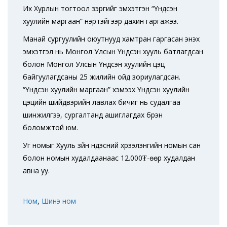
Их Хурлын тогтоол зэргийг эмхэтгэн “Үндсэн
хуулийн маргаан” нэртэйгээр дахин гаргажээ.
Манай сургуулийн оюутнууд хамтран гаргасан энэхүү
эмхэтгэл нь Монгол Улсын Үндсэн хууль батлагдсан
болон Монгол Улсын Үндсэн хуулийн цэц
байгуулагдсаны 25 жилийн ойд зориулагдсан.
“Үндсэн хуулийн маргаан” хэмээх Үндсэн хуулийн
цэцийн шийдвэрийн лавлах бичиг нь судалгаа
шинжилгээ, сургалтанд ашиглагдах бүрэн
боломжтой юм.
Уг номыг Хууль зүйн үндэсний хүрээлэнгийн номын сан
болон номын худалдаанаас 12.000₮-өөр худалдан
авна уу.
Ном
,
Шинэ ном