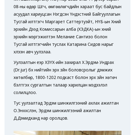
08-ны өдөр Шүүгч, өмгөөлөгчдийн хараат бус байдлын
асуудал хариуцсан Нэгдсэн Үндэстний Байгууллагын
Тусгай илтгэгч Маргарет Саттертуэйт, НҮБ-ын Хүний
эрхийн Дээд Комиссарын алба (ХЭДКА)-ын хүний
эрхийн мэргэжилтэн Мелание Сантизо болон
Тусгай илтгэгчийн туслах Катарина Сидов нарыг
хүлээн авч уулзлаа.
Уулзалтын үеэр ХЗҮХ-ийн захирал Х.Эрдэм-Ундрах
(Dr.jur) бүх нийтийн эрх зүйн боловсролыг дэмжих
хөтөлбөр, 1800-1202 подкаст болон эрх зүйн хөтөч
бэлтгэх сургалтын талаар харилцан мэдээлэл
солилцлоо.
Тус уулзалтад Эрдэм шинжилгээний ахлах ажилтан
О.Энххүслэн, Эрдэм шинжилгээний ажилтан
Д.Дэмидханд нар оролцов.