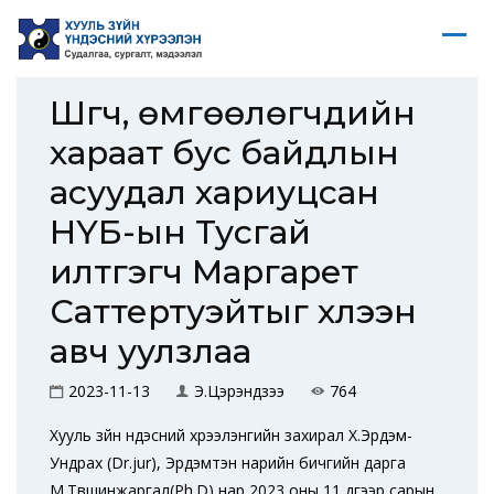
Шүүгч, өмгөөлөгчдийн
хараат бус байдлын
асуудал хариуцсан
НҮБ-ын Тусгай
илтгэгч Маргарет
Саттертуэйтыг хүлээн
авч уулзлаа
2023-11-13
Э.Цэрэндүзээ
764
Хууль зүйн үндэсний хүрээлэнгийн захирал Х.Эрдэм-
Ундрах (Dr.jur), Эрдэмтэн нарийн бичгийн дарга
М.Түвшинжаргал(Ph.D) нар 2023 оны 11 дүгээр сарын