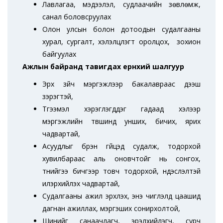
Лавлагаа, мэдээлэл, судлаачийн зөвлөмж,
санал боловсруулах
Олон улсын болон дотоодын судалгааны
хурал, сургалт, хэлэлцүүлэгт оролцох, зохион
байгуулах
Ажлын байранд тавигдах ерөнхий шалгуур
Эрх зүйч мэргэжлээр бакалавраас дээш
зэрэгтэй,
Түгээмэл хэрэглэгддэг гадаад хэлээр
мэргэжлийн түвшинд унших, бичих, ярих
чадвартай,
Асуудлыг бүрэн гүйцэд судалж, тодорхой
хувилбараас аль оновчтойг нь сонгох,
түүнийгээ бичгээр товч тодорхой, үндэслэлтэй
илэрхийлэх чадвартай,
Судалгааны ажил эрхлэх, энэ чиглэлд цаашид
дагнан ажиллах, мэргэших сонирхолтой,
Шинийг санаачлагч, эрэлхийлэгч, сурч