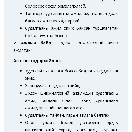
боловсрох хүсэл эрмэлзлэлтэй,
Тогтвор суурьшилтай ажиллах; ачаалал даах,
багаар ажиллах чадвартай,
Судалгааны ажил хийж байсан туршлагатай
бол давуу тал болно.
2. Ажлын байр:
“Эрдэм шинжилгээний ахлах
ажилтан”
Ажлын тодорхойлолт
Хууль зүйн хавсарга болон бодлогын судалгааг
хийх,
Харьцуулсан судалгаа хийх,
Эрдэм шинжилгээний ажилчдын судалгааны
ажил, тайланд хяналт тавих, судалгааны
ажилд арга зүйн зөвлөгөө өгөх,
Судалгааны тайлан, гарын авлага бэлтгэх,
Олон улсын болон дотоодын эрдэм
шинжилгээний хурал, хэлэлцүүлэг, сургалт,