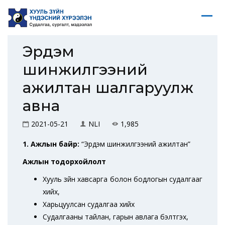
Эрдэм
шинжилгээний
ажилтан шалгаруулж
авна
2021-05-21
NLI
1,985
1. Ажлын байр:
“Эрдэм шинжилгээний ажилтан”
Ажлын тодорхойлолт
Хууль зүйн хавсарга болон бодлогын судалгааг
хийх,
Харьцуулсан судалгаа хийх
Судалгааны тайлан, гарын авлага бэлтгэх,