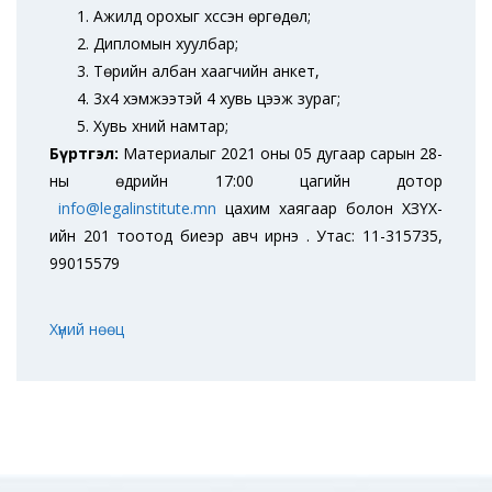
Ажилд орохыг хүссэн өргөдөл;
Дипломын хуулбар;
Төрийн албан хаагчийн анкет,
3х4 хэмжээтэй 4 хувь цээж зураг;
Хувь хүний намтар;
Бүртгэл:
Материалыг 2021 оны 05 дугаар сарын 28-
ны өдрийн 17:00 цагийн дотор
info@legalinstitute.mn
цахим хаягаар болон ХЗҮХ-
ийн 201 тоотод биеэр авч ирнэ үү. Утас: 11-315735,
99015579
Хүний нөөц