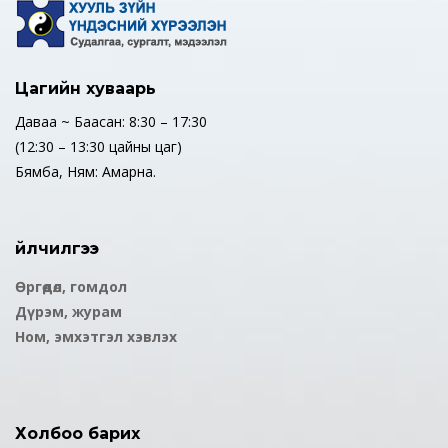
Цагийн хуваарь
Даваа ~ Баасан: 8:30 – 17:30
(12:30 – 13:30 цайны цаг)
Бямба, Ням: Амарна.
Үйлчилгээ
Өргөдөл, гомдол
Дүрэм, журам
Ном, эмхэтгэл хэвлэх
Холбоо барих