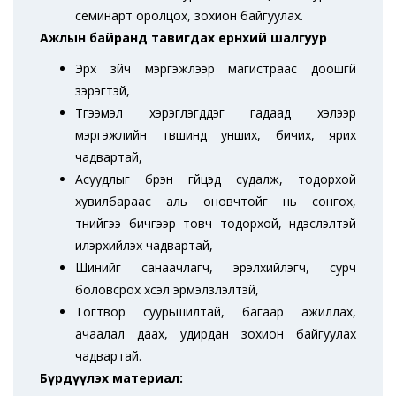
семинарт оролцох, зохион байгуулах.
Ажлын байранд тавигдах ерөнхий шалгуур
Эрх зүйч мэргэжлээр магистраас доошгүй
зэрэгтэй,
Түгээмэл хэрэглэгддэг гадаад хэлээр
мэргэжлийн түвшинд унших, бичих, ярих
чадвартай,
Асуудлыг бүрэн гүйцэд судалж, тодорхой
хувилбараас аль оновчтойг нь сонгох,
түүнийгээ бичгээр товч тодорхой, үндэслэлтэй
илэрхийлэх чадвартай,
Шинийг санаачлагч, эрэлхийлэгч, сурч
боловсрох хүсэл эрмэлзлэлтэй,
Тогтвор суурьшилтай, багаар ажиллах,
ачаалал даах, удирдан зохион байгуулах
чадвартай.
Бүрдүүлэх материал: