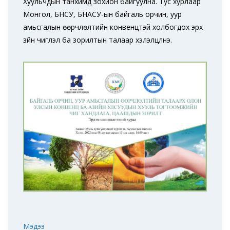
Хуульчдын танхимд зохион байгуулна. Тус хурлаар
Монгол, БНСУ, БНАСУ-ын байгаль орчин, уур
амьсгалын өөрчлөлтийн конвенцтэй холбогдох эрх
зүйн чиглэл ба зорилтын талаар хэлэлцүүлнэ.
Мэдээ