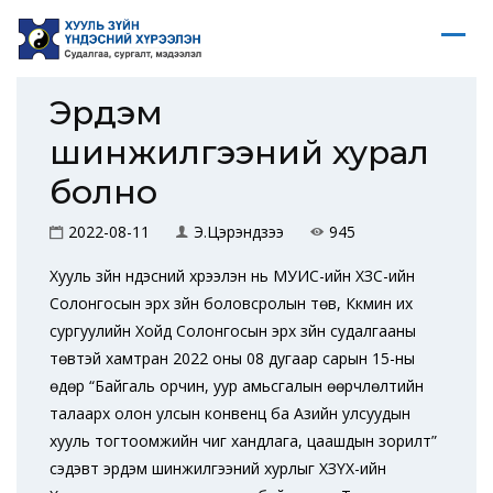
Эрдэм
шинжилгээний хурал
болно
2022-08-11
Э.Цэрэндүзээ
945
Хууль зүйн үндэсний хүрээлэн нь МУИС-ийн ХЗС-ийн
Солонгосын эрх зүйн боловсролын төв, Күкмин их
сургуулийн Хойд Солонгосын эрх зүйн судалгааны
төвтэй хамтран 2022 оны 08 дугаар сарын 15-ны
өдөр “Байгаль орчин, уур амьсгалын өөрчлөлтийн
талаарх олон улсын конвенц ба Азийн улсуудын
хууль тогтоомжийн чиг хандлага, цаашдын зорилт”
сэдэвт эрдэм шинжилгээний хурлыг ХЗҮХ-ийн