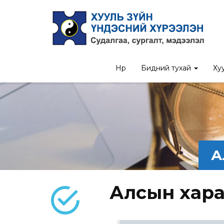
Нүүр
Бидний тухай
Хуу
А
Алсын хар