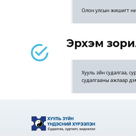
Олон улсын жишигт ний
Эрхэм зори
Хууль зүйн судалгаа, с
судалгааны ажлаар дэмж