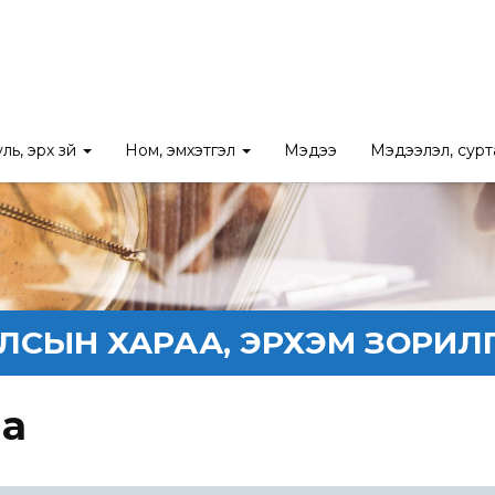
ль, эрх зүй
Ном, эмхэтгэл
Мэдээ
Мэдээлэл, сур
ЛСЫН ХАРАА, ЭРХЭМ ЗОРИЛ
аа