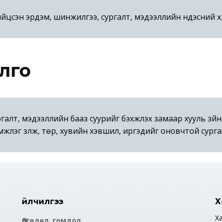
цсэн эрдэм, шинжилгээ, сургалт, мэдээллийн үндэсний х
лго
ургалт, мэдээллийн бааз суурийг бэхжүүлэх замаар хууль з
лэг үзүүлж, төр, хувийн хэвшил, иргэдийг оновчтой сурга
Үйлчилгээ
Х
Х
Өргөдөл, гомдол