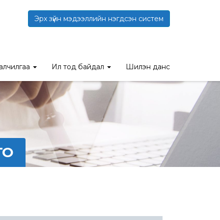
Эрх зүйн мэдээллийн нэгдсэн систем
талчилгаа
Ил тод байдал
Шилэн данс
ГО