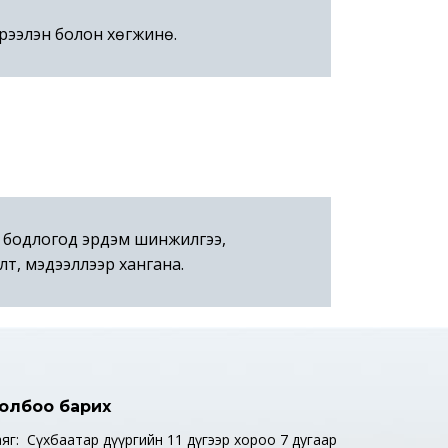
үрээлэн болон хөгжинө.
үйн бодлогод эрдэм шинжилгээ,
лт, мэдээллээр хангана.
олбоо барих
аяг: Сүхбаатар дүүргийн 11 дүгээр хороо 7 дугаар