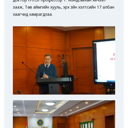
зааж, Төв аймгийн хууль, эрх зүйн хэлтсийн 17 албан
хаагчид хамрагдлаа.