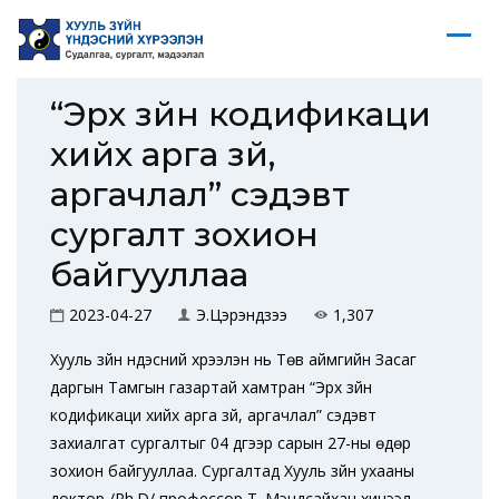
“Эрх зүйн кодификаци
хийх арга зүй,
аргачлал” сэдэвт
сургалт зохион
байгууллаа
2023-04-27
Э.Цэрэндүзээ
1,307
Хууль зүйн үндэсний хүрээлэн нь Төв аймгийн Засаг
даргын Тамгын газартай хамтран “Эрх зүйн
кодификаци хийх арга зүй, аргачлал” сэдэвт
захиалгат сургалтыг 04 дүгээр сарын 27-ны өдөр
зохион байгууллаа. Сургалтад Хууль зүйн ухааны
доктор /Ph.D/ профессор Т. Мэндсайхан хичээл