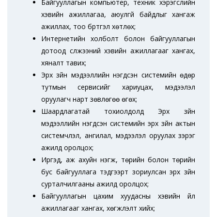
Байгууллагын компьютер, техник хэрэгслийн
хэвийн ажиллагаа, аюулгүй байдлыг хангаж
ажиллах, тоо бүртгэл хөтлөх;
Интернетийн холболт болон байгууллагын
дотоод сүлжээний хэвийн ажиллагааг хангах,
хяналт тавих;
Эрх зүйн мэдээллийн нэгдсэн системийн өдөр
тутмын сервисийг хариуцах, мэдээлэл
оруулагч нарт зөвлөгөө өгөх;
Шаардлагатай тохиолдолд Эрх зүйн
мэдээллийн нэгдсэн системийн эрх зүйн актын
системчлэл, ангилал, мэдээлэл оруулах зэрэг
ажилд оролцох;
Иргэд, аж ахуйн нэгж, төрийн болон төрийн
бус байгууллага тэдгээрт зориулсан эрх зүйн
сурталчилгааны ажилд оролцох;
Байгууллагын цахим хуудасны хэвийн үйл
ажиллагааг хангах, хөгжүүлэлт хийх;