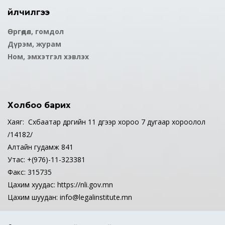
Үйлчилгээ
Өргөдөл, гомдол
Дүрэм, журам
Ном, эмхэтгэл хэвлэх
Холбоо барих
Хаяг: Сүхбаатар дүүргийн 11 дүгээр хороо 7 дугаар хороолол
/14182/
Алтайн гудамж 841
Утас: +(976)-11-323381
Факс: 315735
Цахим хуудас: https://nli.gov.mn
Цахим шуудан: info@legalinstitute.mn