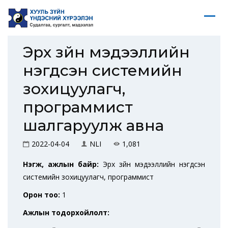
Эрх зүйн мэдээллийн
нэгдсэн системийн
зохицуулагч,
программист
шалгаруулж авна
2022-04-04
NLI
1,081
Нэгж, ажлын байр:
Эрх зүйн мэдээллийн нэгдсэн
системийн зохицуулагч, программист
Орон тоо:
1
Ажлын тодорхойлолт: