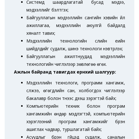
Системд шаардлагатай бусад мэдээ,
мэдээллийг бэлтгэх;
Байгууллагын мэдээллийн сангийн хэвийн үйл
ажиллагаа, мэдээллийн аюулгүй байдалд
хяналт тавих;
Мэдээллийн технологийн сүүлийн үеийн
шийдлүүдийг судалж, шинэ технологи нэвтрүүлэх;
Байгууллагын ажилтнуудад мэдээллийн
технологийн чиглэлээр зөвлөгөө өгөх.
Ажлын байранд тавигдах ерөнхий шалгуур:
Мэдээллийн технологи, программ хангамж,
сүлжээ, өгөгдлийн сан, холбогдох чиглэлээр
бакалавр болон түүнээс дээш зэрэгтэй байх;
Компьютерийн техник болон програм
хангамжийн өндөр мэдлэгтэй, компьютерийн
хэрэглээний програм хангамжийг бүрэн
ашиглах чадвар, туршлагатай байх;
Асуудлыг бүрэн гүйцэд судалж, саналын