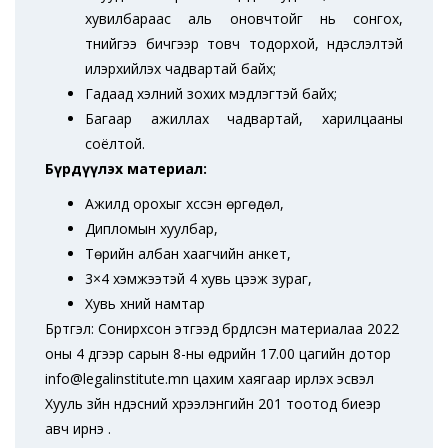
хувилбараас аль оновчтойг нь сонгох,
түүнийгээ бичгээр товч тодорхой, үндэслэлтэй
илэрхийлэх чадвартай байх;
Гадаад хэлний зохих мэдлэгтэй байх;
Багаар ажиллах чадвартай, харилцааны
соёлтой.
Бүрдүүлэх материал:
Ажилд орохыг хүссэн өргөдөл,
Дипломын хуулбар,
Төрийн албан хаагчийн анкет,
3×4 хэмжээтэй 4 хувь цээж зураг,
Хувь хүний намтар
Бүртгэл: Сонирхсон этгээд бүрдүүлсэн материалаа 2022
оны 4 дүгээр сарын 8-ны өдрийн 17.00 цагийн дотор
info@legalinstitute.mn цахим хаягаар ирүүлэх эсвэл
Хууль зүйн үндэсний хүрээлэнгийн 201 тоотод биеэр
авч ирнэ үү.