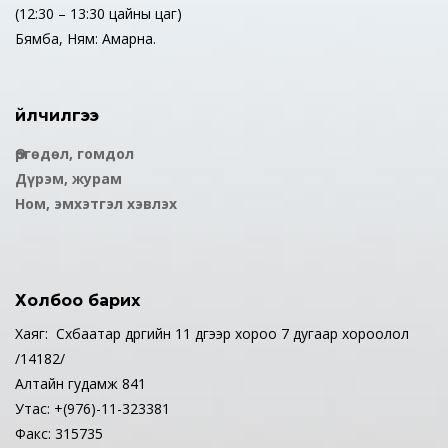
(12:30 – 13:30 цайны цаг)
Бямба, Ням: Амарна.
Үйлчилгээ
Өргөдөл, гомдол
Дүрэм, журам
Ном, эмхэтгэл хэвлэх
Холбоо барих
Хаяг: Сүхбаатар дүүргийн 11 дүгээр хороо 7 дугаар хороолол
/14182/
Алтайн гудамж 841
Утас: +(976)-11-323381
Факс: 315735