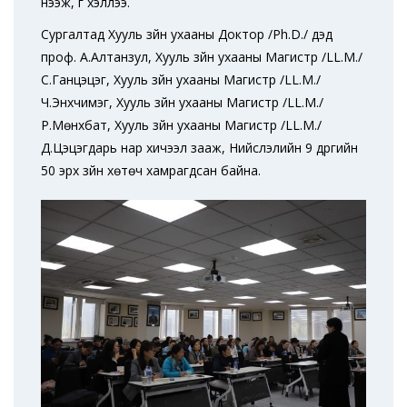
нээж, үг хэллээ.
Сургалтад Хууль зүйн ухааны Доктор /Ph.D./ дэд
проф. А.Алтанзул, Хууль зүйн ухааны Магистр /LL.M./
С.Ганцэцэг, Хууль зүйн ухааны Магистр /LL.M./
Ч.Энхчимэг, Хууль зүйн ухааны Магистр /LL.M./
Р.Мөнхбат, Хууль зүйн ухааны Магистр /LL.M./
Д.Цэцэгдарь нар хичээл зааж, Нийслэлийн 9 дүүргийн
50 эрх зүйн хөтөч хамрагдсан байна.