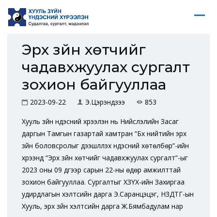
Эрх зүйн хөтчийг
чадавхжуулах сургалт
зохион байгууллаа
2023-09-22
Э.Цэрэндүзээ
853
Хууль зүйн үндэсний хүрээлэн нь Нийслэлийн Засаг
даргын Тамгын газартай хамтран “Бүх нийтийн эрх
зүйн боловсролыг дээшлүүлэх үндэсний хөтөлбөр”-ийн
хүрээнд “Эрх зүйн хөтчийг чадавхжуулах сургалт”-ыг
2023 оны 09 дүгээр сарын 22-ны өдөр амжилттай
зохион байгууллаа. Сургалтыг ХЗҮХ-ийн Захиргаа
удирдлагын хэлтсийн дарга Э.Саранцэцэг, НЗДТГ-ын
Хууль, эрх зүйн хэлтсийн дарга Ж.Бямбадулам нар