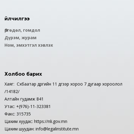
Үйлчилгээ
Өргөдөл, гомдол
Дүрэм, журам
Ном, эмхэтгэл хэвлэх
Холбоо барих
Хаяг: Сүхбаатар дүүргийн 11 дүгээр хороо 7 дугаар хороолол
/14182/
Алтайн гудамж 841
Утас: +(976)-11-323381
Факс: 315735
Цахим хуудас: https://nli.gov.mn
Цахим шуудан: info@legalinstitute.mn