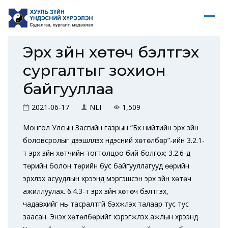
Эрх зүйн хөтөч бэлтгэх
сургалтыг зохион
байгууллаа
2021-06-17
NLI
1,509
Монгол Улсын Засгийн газрын “Бүх нийтийн эрх зүйн
боловсролыг дээшлүүлэх үндэсний хөтөлбөр”-ийн 3.2.1-
т эрх зүйн хөтчийн тогтолцоо бий болгох; 3.2.6-д
төрийн болон төрийн бус байгууллагууд өөрийн
эрхлэх асуудлын хүрээнд мэргэшсэн эрх зүйн хөтөч
ажиллуулах. 6.4.3-т эрх зүйн хөтөч бэлтгэх,
чадавхийг нь тасралтгүй бэхжүүлэх талаар тус тус
заасан. Энэхүү хөтөлбөрийг хэрэгжүүлэх ажлын хүрээнд