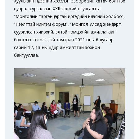
Хууль зүйн үндэсний хүрээлэнгээс эрх зүйн хөтөч бэлтгэх
цуврал сургалтын XXII ээлжийн сургалтыг
“Монголын тэргэнцэртэй иргэдийн үндэсний холбоо”,
“Нээлттэй нийгэм форум”, “Монгол Улсад жендэрт
суурилсан хүчирхийлэлтэй тэмцэх үйл ажиллагааг
бэхжүүлэх төсөл”-тэй хамтран 2021 оны 6 дугаар
сарын 12, 13-ны өдөр амжилттай зохион
байгууллаа.