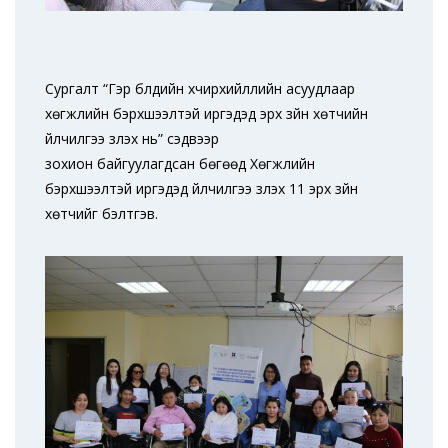
Сургалт “Гэр
бүлдийн
хүчирхийллийн асуудлаар
хөгжлийн бэрхшээлтэй иргэдэд эрх зүйн хөтчийн
үйлчилгээ үзүүлэх нь” сэдвээр
зохион байгуулагдсан бөгөөд Хөгжлийн
бэрхшээлтэй иргэдэд үйлчилгээ үзүүлэх 11 эрх зүйн
хөтчийг бэлтгэв.