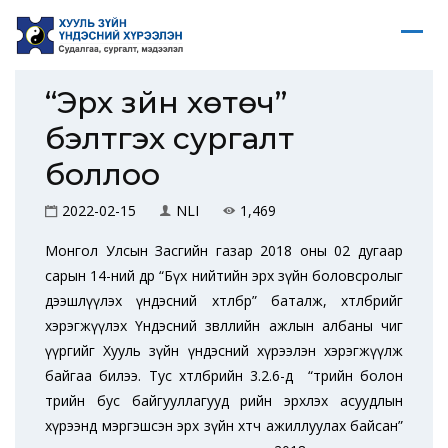
“Эрх зүйн хөтөч”
бэлтгэх сургалт
боллоо
2022-02-15
NLI
1,469
Монгол Улсын Засгийн газар 2018 оны 02 дугаар
сарын 14-ний өдөр “Бүх нийтийн эрх зүйн боловсролыг
дээшлүүлэх үндэсний хөтөлбөр” баталж, хөтөлбөрийг
хэрэгжүүлэх Үндэсний зөвлөлийн ажлын албаны чиг
үүргийг Хууль зүйн үндэсний хүрээлэн хэрэгжүүлж
байгаа билээ. Тус хөтөлбөрийн 3.2.6-д “төрийн болон
төрийн бус байгууллагууд өөрийн эрхлэх асуудлын
хүрээнд мэргэшсэн эрх зүйн хөтөч ажиллуулах байсан”