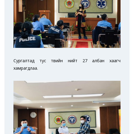
Сургалтад тус төвийн нийт 27 албан хаагч
хамрагдлаа.