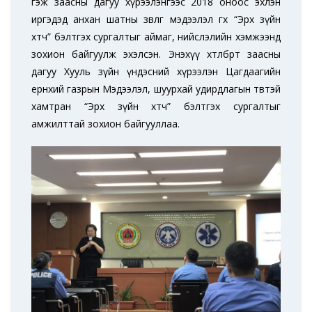
гэж заасны дагуу хүрээлэнгээс 2018 оноос эхлэн
иргэдэд анхан шатны зөвлөгөө мэдээлэл өгөх “Эрх зүйн
хөтөч” бэлтгэх сургалтыг аймаг, нийслэлийн хэмжээнд
зохион байгуулж эхэлсэн. Энэхүү хөтөлбөрт заасны
дагуу Хууль зүйн үндэсний хүрээлэн Цагдаагийн
ерөнхий газрын Мэдээлэл, шуурхай удирдлагын төвтэй
хамтран “Эрх зүйн хөтөч” бэлтгэх сургалтыг
амжилттай зохион байгууллаа.