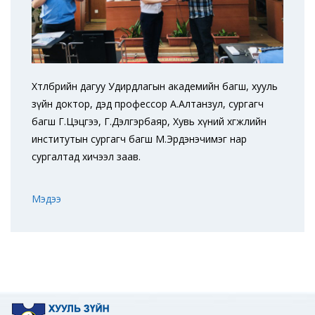
Хөтөлбөрийн дагуу Удирдлагын академийн багш, хууль
зүйн доктор, дэд профессор А.Алтанзул, сургагч
багш Г.Цэцгээ, Г.Дэлгэрбаяр, Хувь хүний хөгжлийн
институтын сургагч багш М.Эрдэнэчимэг нар
сургалтад хичээл заав.
Мэдээ