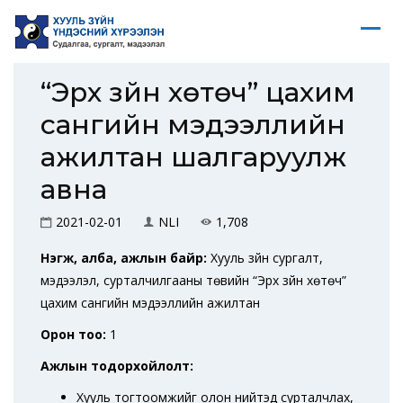
“Эрх зүйн хөтөч” цахим
сангийн мэдээллийн
ажилтан шалгаруулж
авна
2021-02-01
NLI
1,708
Нэгж, алба, ажлын байр:
Хууль зүйн сургалт,
мэдээлэл, сурталчилгааны төвийн “Эрх зүйн хөтөч”
цахим сангийн мэдээллийн ажилтан
Орон тоо:
1
Ажлын тодорхойлолт:
Хууль тогтоомжийг олон нийтэд сурталчлах,