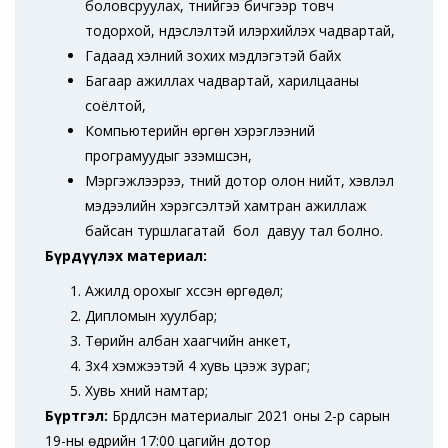
боловсруулах, түүнийгээ бичгээр товч
тодорхой, үндэслэлтэй илэрхийлэх чадвартай,
Гадаад хэлний зохих мэдлэгэтэй байх
Багаар ажиллах чадвартай, харилцааны
соёлтой,
Компьютерийн өргөн хэрэглээний
програмуудыг эзэмшсэн,
Мэргэжлээрээ, түүний дотор олон нийт, хэвлэл
мэдээлийн хэрэгсэлтэй хамтран ажиллаж
байсан туршлагатай бол давуу тал болно.
Бүрдүүлэх материал:
Ажилд орохыг хүссэн өргөдөл;
Дипломын хуулбар;
Төрийн албан хаагчийн анкет,
3х4 хэмжээтэй 4 хувь цээж зураг;
Хувь хүний намтар;
Бүртгэл:
Бүрдүүлсэн материалыг 2021 оны 2-р сарын
19-ны өдрийн 17:00 цагийн дотор