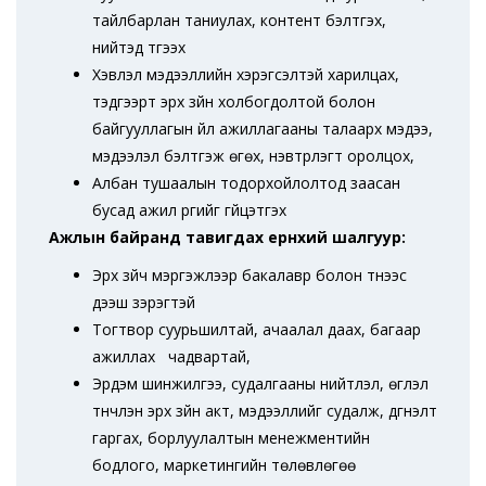
тайлбарлан таниулах, контент бэлтгэх,
нийтэд түгээх
Хэвлэл мэдээллийн хэрэгсэлтэй харилцах,
тэдгээрт эрх зүйн холбогдолтой болон
байгууллагын үйл ажиллагааны талаарх мэдээ,
мэдээлэл бэлтгэж өгөх, нэвтрүүлэгт оролцох,
Албан тушаалын тодорхойлолтод заасан
бусад ажил үүргийг гүйцэтгэх
Ажлын байранд тавигдах ерөнхий шалгуур:
Эрх зүйч мэргэжлээр бакалавр болон түүнээс
дээш зэрэгтэй
Тогтвор суурьшилтай, ачаалал даах, багаар
ажиллах чадвартай,
Эрдэм шинжилгээ, судалгааны нийтлэл, өгүүлэл
түүнчлэн эрх зүйн акт, мэдээллийг судалж, дүгнэлт
гаргах, борлуулалтын менежментийн
бодлого, маркетингийн төлөвлөгөө