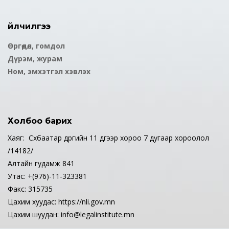
Үйлчилгээ
Өргөдөл, гомдол
Дүрэм, журам
Ном, эмхэтгэл хэвлэх
Холбоо барих
Хаяг: Сүхбаатар дүүргийн 11 дүгээр хороо 7 дугаар хороолол
/14182/
Алтайн гудамж 841
Утас: +(976)-11-323381
Факс: 315735
Цахим хуудас: https://nli.gov.mn
Цахим шуудан: info@legalinstitute.mn