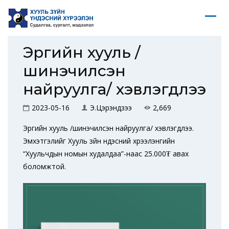
Эрүүгийн хууль /
шинэчилсэн
найруулга/ хэвлэгдлээ
2023-05-16
Э.Цэрэндүзээ
2,669
Эрүүгийн хууль /шинэчилсэн найруулга/ хэвлэгдлээ.
Эмхэтгэлийг Хууль зүйн үндэсний хүрээлэнгийн
“Хуульчдын номын худалдаа”-наас 25.000₮ авах
боломжтой.